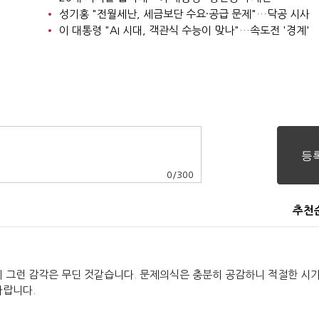
성기홍 "전월세난, 세금보단 수요·공급 문제"…닥공 시사
이 대통령 "AI 시대, 객관식 수능이 맞나"…속도전 '경계'
0
/
300
추천
데 그런 감각은 무딘 것같습니다. 문제의식은 충분히 공감하니 적절한 시
바랍니다.