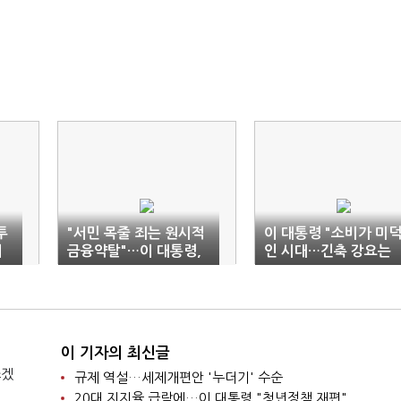
투
"서민 목줄 죄는 원시적
이 대통령 "소비가 미
제
금융약탈"…이 대통령,
인 시대…긴축 강요는
해결방안 약속
민생 방치"
이 기자의 최신글
쓰겠
규제 역설…세제개편안 '누더기' 수순
20대 지지율 급락에…이 대통령 "청년정책 재편"