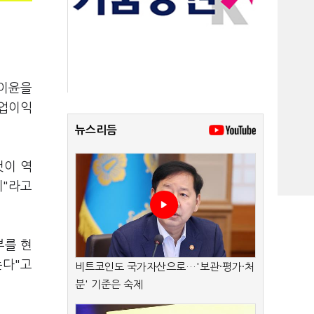
과이윤을
영업이익
뉴스리듬
것이 역
제"라고
부를 현
는다"고
비트코인도 국가자산으로…'보관·평가·처
분' 기준은 숙제