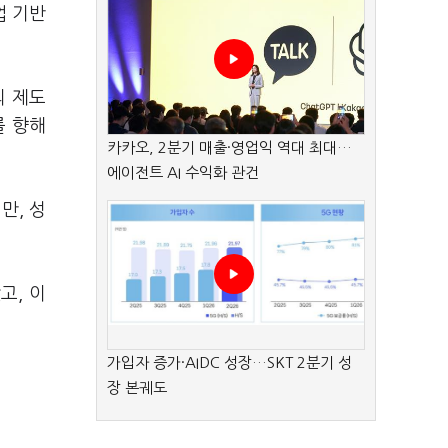
업 기반
의 제도
를 향해
카카오, 2분기 매출·영업익 역대 최대…
에이전트 AI 수익화 관건
만, 성
고, 이
가입자 증가·AIDC 성장…SKT 2분기 성
장 본궤도