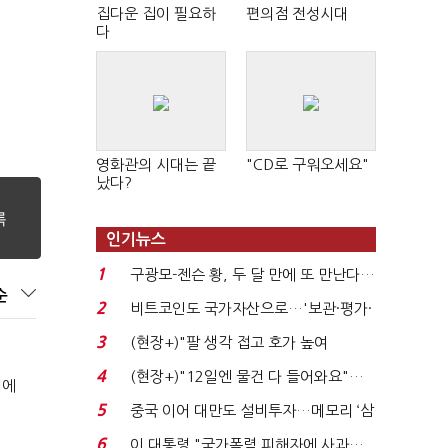
집다운 집이 필요하
편의점 전성시대
다
영화관의 시대는 끝
"CD로 구워오세요"
났다?
인기뉴스
1
구광모-젠슨 황, 두 달 만에 또 만난다…
순
로봇·AI 등 논...
2
비트코인도 국가자산으로…'보관·평가·
처분' 기준은 ...
3
(현장+)"팔 생각 접고 호가 높여
요"…'덜 똘똘한 한 채' 20...
4
(현장+)"12일엔 물건 다 들어와요"…
기에
빈 매대 채우며 문 연 ...
5
중국 이어 대만도 설비투자…메모리 ‘삼
국전쟁’
6
이 대통령 "국가폭력 피해자에 사과…