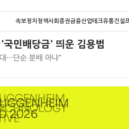
속보
정치
정책
사회
증권
금융
산업
테크
유통
건설
'국민배당금' 띄운 김용범
 확대…단순 분배 아냐"