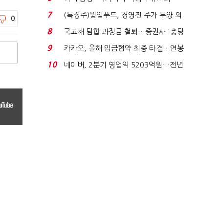
적극적 조사로 진...
7
(특징주)윙입푸드, 경영진 주가 부양 의
0
지에 상한가...
8
국고채 담합 과징금 철퇴…증권사 '충당
금 폭탄' 우려...
9
카카오, 올해 임금협약 최종 타결…연봉
6.3% 인상·격려...
10
네이버, 2분기 영업익 5203억원…전년
비 0.2% 감소...