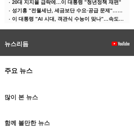
20대 지지율 급락에…이 대통령 "청년정책 재편"
성기홍 "전월세난, 세금보단 수요·공급 문제"…닥공 시사
이 대통령 "AI 시대, 객관식 수능이 맞나"…속도전 '경계'
뉴스리듬
주요 뉴스
많이 본 뉴스
함께 볼만한 뉴스