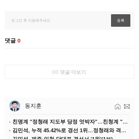
댓글
0
0/0
댓글 더보기
동지훈
친명계 "정청래 지도부 당정 엇박자"…친청계 "신천지 오물 폭탄"
김민석, 누적 45.42%로 경선 1위…정청래와 격차 0.86%p(2보)