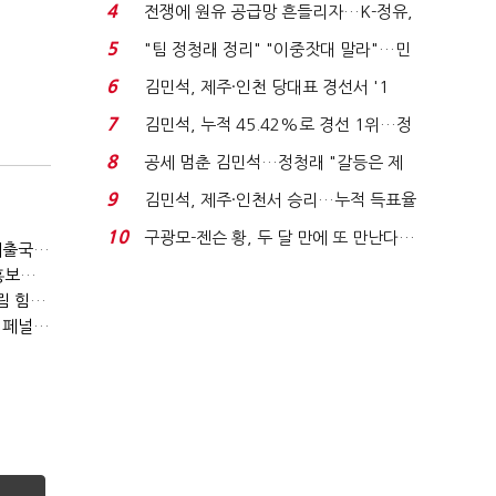
는 추가투표 때리기...
4
전쟁에 원유 공급망 흔들리자…K-정유,
에너지안보 핵심...
5
"팀 정청래 정리" "이중잣대 말라"…민
주 최고위원 계파 다...
6
김민석, 제주·인천 당대표 경선서 '1
위'(1보)...
7
김민석, 누적 45.42%로 경선 1위…정
청래와 격차 0.86%p(...
8
공세 멈춘 김민석…정청래 "갈등은 제
가 수습"
9
김민석, 제주·인천서 승리…누적 득표율
'1위 탈환'(종합)...
10
구광모-젠슨 황, 두 달 만에 또 만난다…
(단독)현대차 협력사, 이주노동자에 '노조 탈퇴 안하면 강제출국' 협박
로봇·AI 등 논...
(단독)윤석열정부, 이태원참사 직후 "희생자 사연 발굴해 홍보…정부 보듬는 방향으로"
(인터뷰)40개월 만에 인정된 가자 출신 '1호 난민'…"기다림 힘들었지만 가족도 한국 왔으면"
(단독)건보공단 상담센터, '당일 연차' 쓰면 인센티브 감점 '페널티'