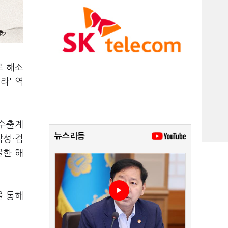
로 해소
라' 역
 수출계
뉴스리듬
작성·검
굴한 해
을 통해