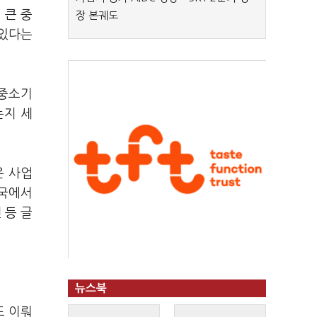
 큰 중
장 본궤도
 있다는
 중소기
는지 세
은 사업
개국에서
 등 글
뉴스북
도 이뤄