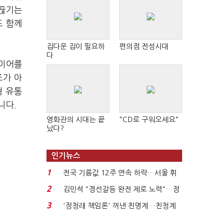
 끊기는
도 함께
집다운 집이 필요하
편의점 전성시대
다
바이어를
조가 아
형 유통
니다.
영화관의 시대는 끝
"CD로 구워오세요"
났다?
인기뉴스
1
전국 기름값 12주 연속 하락…서울 휘
발윳값 1909원...
2
김민석 "경선갈등 완전 제로 노력"…정
청래 "반명 공세 사...
3
'정청래 책임론' 꺼낸 친명계…친청계