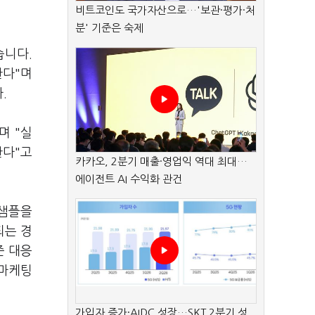
비트코인도 국가자산으로…'보관·평가·처
분' 기준은 숙제
습니다.
한다"며
다.
며 "실
한다"고
카카오, 2분기 매출·영업익 역대 최대…
에이전트 AI 수익화 관건
 샘플을
되는 경
준 대응
출마케팅
가입자 증가·AIDC 성장…SKT 2분기 성