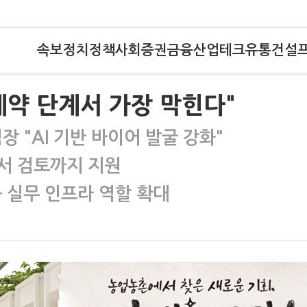
속보
정치
정책
사회
증권
금융
산업
테크
유통
건설
계약 단계서 가장 막힌다"
"AI 기반 바이어 발굴 강화"
서 검토까지 지원
 실무 인프라 역할 확대