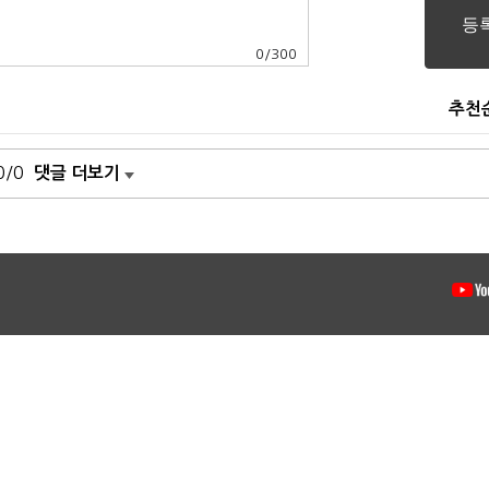
0
/
300
추천
0/0
댓글 더보기