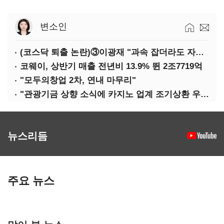
변소인
(코스닥 퇴출 논란)③이광재 "과속 잡더라도 자동차 없애지는 말아야"
코웨이, 상반기 매출 전년비 13.9% 뛴 2조7719억
"모두의창업 2차, 연내 마무리"
"관광기금 상향 소식에 카지노 업계 조기상환 우려"
뉴스리듬
주요 뉴스