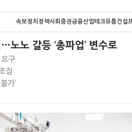
속보
정치
정책
사회
증권
금융
산업
테크
유통
건설
…노노 갈등 ‘총파업’ 변수로
 요구
 조짐
‘불가’