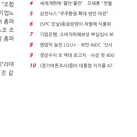
'초접전'…대통령 ...
4
세제개편에 ‘불안·불만’…오세훈 "전월
는
“
조합
세 구하기 더 ...
기업노
5
삼전닉스 “주주환원 확대 방안 마련”…
서 총파
로이터에 성명...
6
(SPC 민낯)④솜방망이 처벌에 식품위
노조 조
생법 위반 반복...
7
기업은행, 소비자피해보상 부실심사·보
날 총파
이스피싱 공시 ...
8
영업익 늘린 LGU+…보안·AIDC '신사
업 드라이브'...
9
경상수지 또 역대 최고치…사상 첫 400
억달러에 '3% 성...
제
”
라며
10
(정기여론조사)⑤이 대통령 지지율 47.
 것 같
7%…일주일 만에 ...