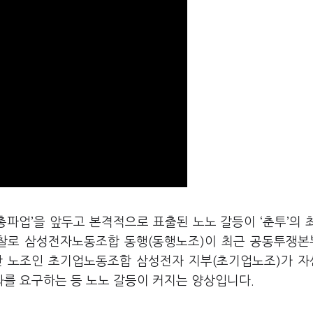
총파업
’
을 앞두고 본격적으로 표출된 노노 갈등이
‘
춘투
’
의 
마찰로 삼성전자노동조합 동행
(
동행노조
)
이 최근 공동투쟁본
반 노조인 초기업노동조합 삼성전자 지부
(
초기업노조
)
가 자
를 요구하는 등 노노 갈등이 커지는 양상입니다
.