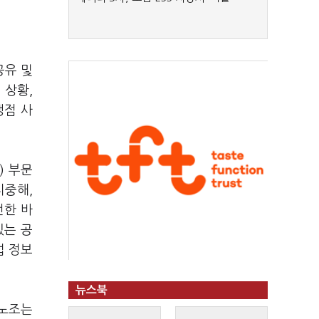
공유 및
 상황
,
쟁점 사
X)
부문
치중해
,
전한 바
있는 공
섭 정보
뉴스북
노조는