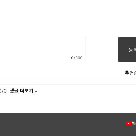
0
/
300
추천
0/0
댓글 더보기