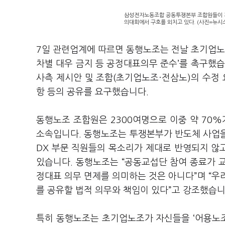
삼성전자노동조합 공동투쟁본부 조합원들이 지
의대회에서 구호를 외치고 있다. (사진=뉴시
7
일 관련업계에 따르면 동행노조는 전날 초기업
차별 대우 금지 등 공정대표의무 준수
’
를 촉구했
사측 제시안 및 조합
(
초기업노조·전삼노
)
의 수정
항 등의 공유를 요구했습니다
.
동행노조 조합원은
2300
여명으로 이중 약
70%
소속입니다
.
동행노조는 투쟁본부가 반도체 사업
DX
부문 직원들의 목소리가 제대로 반영되지 않
있습니다
.
동행노조는
“
공동교섭단 참여 종료가 
정대표 의무 면제를 의미하는 것은 아니다
”
며
“
우
를 공유할 법적 의무와 책임이 있다
”
고 강조했습
특히 동행노조는 초기업노조가 자신들을
‘
어용노