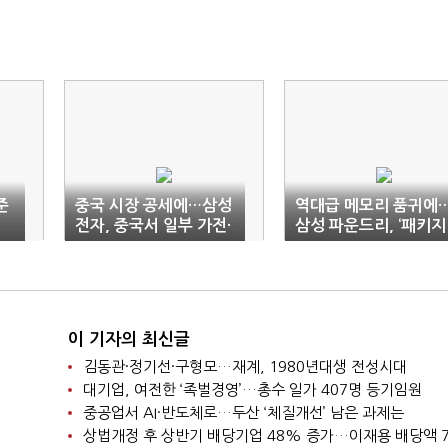
준
중국 시장 공세에…삼성
역대급 메모리 품귀에
읽
전자, 중국서 일부 가전·
삼성 파운드리, ‘패키지
TV 사업 철수
딜’ 공략
이 기자의 최신글
김동관·정기선·구형모…재계, 1980년대생 전성시대
대기업, 여전한 ‘족벌경영’…총수 일가 407명 등기임원
중공업서 AI·반도체로…두산 ‘체질개선’ 남은 과제는