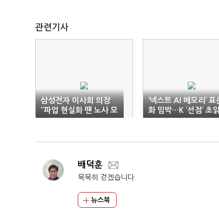
관련기사
삼성전자 이사회 의장
‘넥스트 AI 메모리’ 표
“파업 현실화 땐 노사 모
화 임박…K ‘선점’ 초
두 설 자리 잃을 것”
기
배덕훈
묵묵히 걷겠습니다.
뉴스북