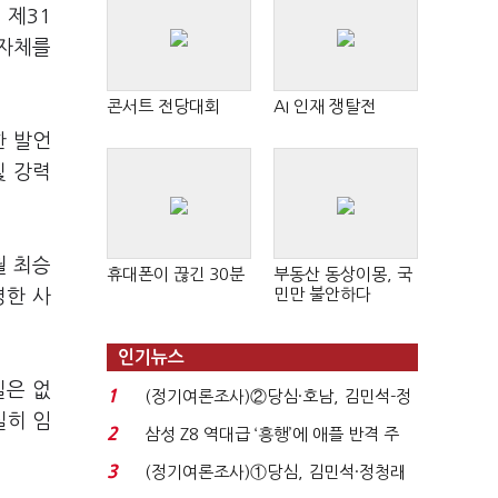
 제
31
 자체를
콘서트 전당대회
AI 인재 쟁탈전
한 발언
및 강력
월 최승
휴대폰이 끊긴 30분
부동산 동상이몽, 국
민만 불안하다
명한 사
인기뉴스
실은 없
1
(정기여론조사)②당심·호남, 김민석-정
실히 임
청래 '초접전'...
2
삼성 Z8 역대급 ‘흥행’에 애플 반격 주
목…9월 ‘폴...
3
(정기여론조사)①당심, 김민석·정청래