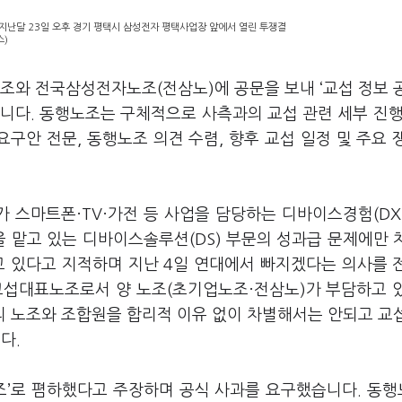
난달 23일 오후 경기 평택시 삼성전자 평택사업장 앞에서 열린 투쟁결
스)
노조와 전국삼성전자노조
(
전삼노
)
에 공문을 보내
‘
교섭 정보 
습니다
.
동행노조는 구체적으로 사측과의 교섭 관련 세부 진행
 요구안 전문
,
동행노조 의견 수렴
,
향후 교섭 일정 및 주요 
가 스마트폰·
TV
·가전 등 사업을 담당하는 디바이스경험
(D
을 맡고 있는 디바이스솔루션
(DS)
부문의 성과급 문제에만 
고 있다고 지적하며 지난
4
일 연대에서 빠지겠다는 의사를 
교섭대표노조로서 양 노조
(
초기업노조·전삼노
)
가 부담하고 
리 노조와 조합원을 합리적 이유 없이 차별해서는 안되고 교
니다
.
조
’로
폄하했다고 주장하며 공식 사과를 요구했습니다
.
동행