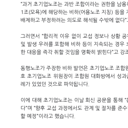
“
과거 초기업노조는 과반 조합이라는 권한을 남용해
1
조
(
모욕
)
에 해당하는 비하
(
어용노조 지칭
)
등을 
배제하고 부정하려는 의도로 해석될 수밖에 없다
”
그러면서
“
합리적 이유 없이 교섭 정보나 상황 
및 발생 우려를 포함해 비하 등이 지속되는 경우 
한 대응을 즉각 취할 것임을 명확히 밝힌다
”
고 강
동행노조가 주장한 비하 발언은 초기업노조 조합
호 초기업노조 위원장이 조합원 대화방에서 성과
례가 있었던 것으로 파악됩니다
.
이에 대해 초기업노조는 이날 회신 공문을 통해
“
다
”
며
“
향후 교섭 과정에서도 관계 및 절차를 준수
할 예정
”
이라고 했습니다
.