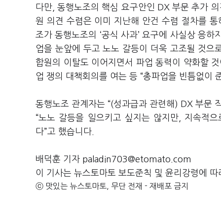
다만
,
동행노조의 핵심 요구안인
DX
부문 추가 
원 의견 수렴은 이미 지난해 안건 수렴 절차를 통
조가 동행노조의
‘
공식 사과
’
요구에 사실상 응하지
업을 눈앞에 두고 노노 갈등이 더욱 고조될 것으
합원의 이탈도 이어지면서 파업 동력이 약화할 것
업 쟁의 대책회의를 여는 등
“
총파업을 빈틈없이 
동행노조 관계자는
“(
성과급과 관련해
) DX
부문 
“
노노 갈등을 일으키고 싶지는 않지만
,
지속적으로
다
”
고 했습니다
.
배덕훈 기자 paladin703@etomato.com
이 기사는 뉴스토마토 보도준칙 및 윤리강령에 따
ⓒ 맛있는 뉴스토마토, 무단 전재 - 재배포 금지