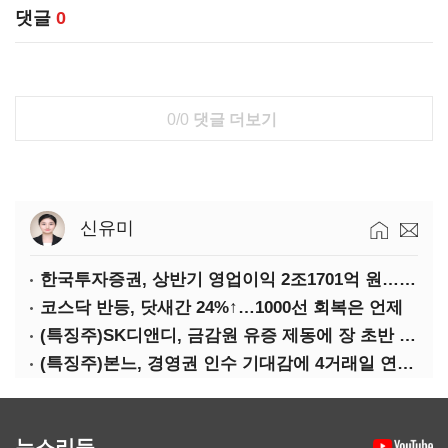
댓글
0
0/0
댓글 더보기
신유미
한국투자증권, 상반기 영업이익 2조1701억 원… 전년비 89.1%↑
코스닥 반등, 닷새간 24%↑…1000선 회복은 언제
(특징주)SK디앤디, 금감원 유증 제동에 장 초반 상한가
(특징주)본느, 경영권 인수 기대감에 4거래일 연속 상한가
뉴스리듬