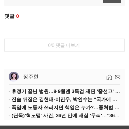
댓글
0
0/0
댓글 더보기
정주현
휴정기 끝난 법원…8·9월엔 3특검 재판 '줄선고' 예정
진술 뒤집은 김현태·이진우, 박안수는 "국가에 헌신"…법정서 드러난 군 수뇌부의 민낯
폭염에 노동자 쓰러지면 책임은 누가?…중처법 처벌될까?
(단독)'혁노맹' 사건, 36년 만에 재심 '무죄'…’'36시간 불법구금·자백강요' 인정