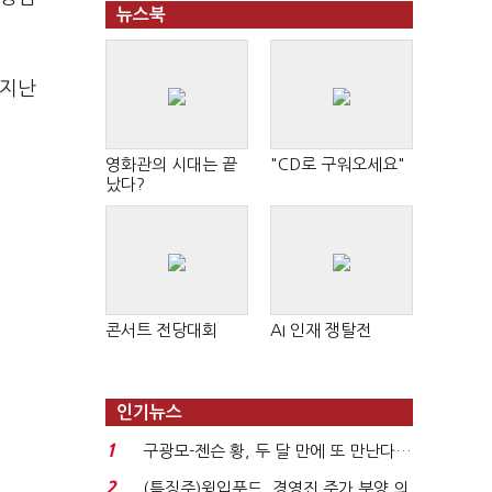
뉴스북
 지난
영화관의 시대는 끝
"CD로 구워오세요"
났다?
콘서트 전당대회
AI 인재 쟁탈전
인기뉴스
1
구광모-젠슨 황, 두 달 만에 또 만난다…
로봇·AI 등 논...
2
(특징주)윙입푸드, 경영진 주가 부양 의