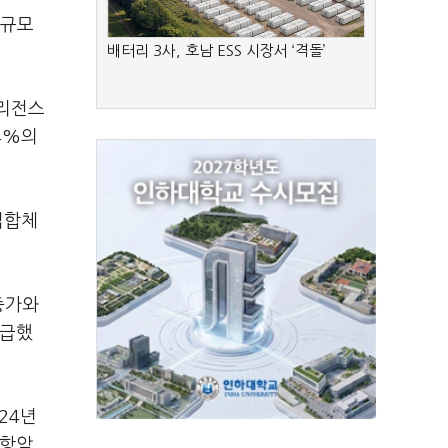
 규모
배터리 3사, 호남 ESS 시장서 ‘격돌’
텔리전스
14%의
접합체
증가와
언급했
024년
 항암