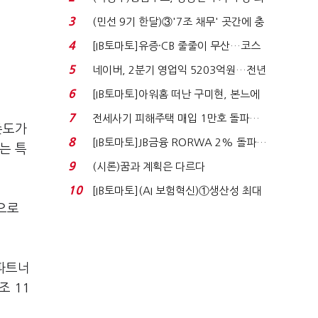
지에 상한가...
3
(민선 9기 한달)③'7조 채무' 곳간에 충
격…추미애, 20년...
4
[IB토마토]유증·CB 줄줄이 무산…코스
닥 벌점 급증에 ...
5
네이버, 2분기 영업익 5203억원…전년
비 0.2% 감소...
6
[IB토마토]아워홈 떠난 구미현, 본느에
340억 베팅…가...
7
전세사기 피해주택 매입 1만호 돌파…
존도가
누적 피해자 4만2...
8
[IB토마토]JB금융 RORWA 2% 돌파…
는 특
실적 견인은 은행 ...
9
(시론)꿈과 계획은 다르다
10
[IB토마토](AI 보험혁신)①생산성 최대
으로
80% 개선…현실...
 파트너
조 11