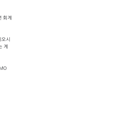
년 회계
이오시
는 계
MO