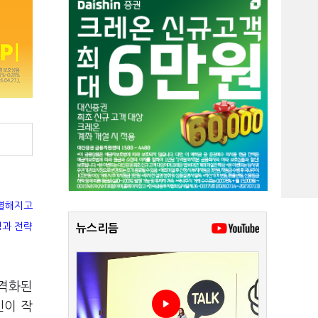
치열해지고
경과 전략
뉴스리듬
 격화된
인이 작