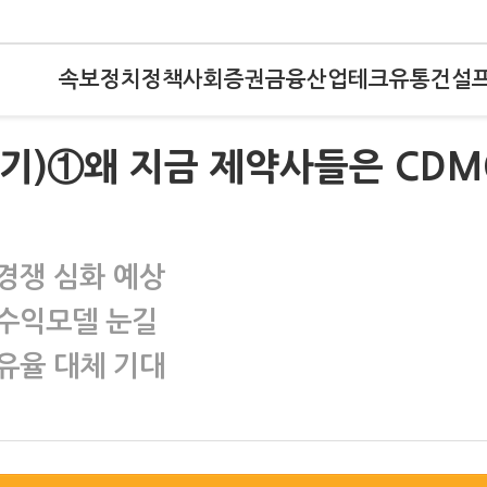
속보
정치
정책
사회
증권
금융
산업
테크
유통
건설
진출기)①왜 지금 제약사들은 CDM
경쟁 심화 예상
 수익모델 눈길
유율 대체 기대