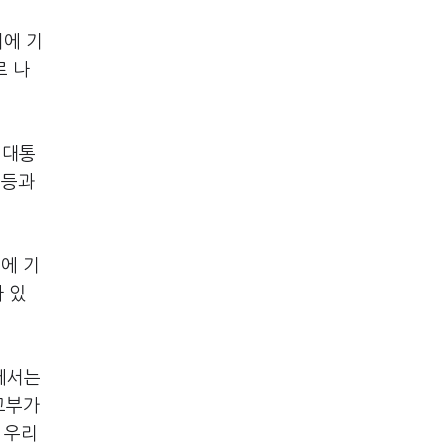
서에 기
로 나
 대통
 등과
국에 기
 있
야에서는
고부가
 우리