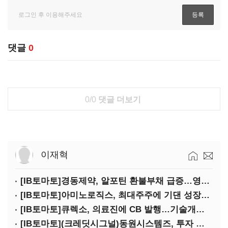
댓글
0
0/0
댓글 더보기
이재혁
[IB토마토]경동제약, 알포틴 환불부채 급증…영업이익 30% 잠식
[IB토마토]아미노로직스, 최대주주에 기댄 성장…높은 의존도 '양날의 검'
[IB토마토]큐렉소, 의료진에 CB 발행…기술개발 명분 뒤 보상 논란
[IB토마토](크레딧시그널)동원시스템즈, 투자 속도 조절이 만든 재무 안정화