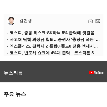
김현경
코스피, 중동 리스크·SK하닉 5% 급락에 뒷걸음
국고채 담합 과징금 철퇴…증권사 '충당금 폭탄' 우려
엑스플러스, 갤럭시 Z 플립8·폴드8 전용 액세서리 출시
코스피, 반도체 쇼크에 4%대 급락…코스닥은 5거래일째 상승
뉴스리듬
주요 뉴스