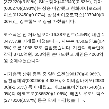
(373220)
(3.51%),
SK스퀘어(402340)
(0.83%),
기아
(000270)
(0.93%)는 상승 마감했고
한화에어로스페
이스(012450)
(0.07%),
삼성바이오로직스(207940)
(0.
06%)는 강보합으로 장을 마쳤습니다.
코스닥은 전 거래일보다 16.38포인트(1.54%) 내린 1
047.37로 거래를 마쳤습니다. 지수는 4.58포인트(0.4
3%) 오른 1068.33로 출발했습니다. 기관과 외국인이
각각 3710억원, 658억원 순매도했고 개인은 4263억
원 순매수했습니다.
시가총액 상위 종목 중
알테오젠(196170)
(-0.96%),
삼천당제약(000250)
(-4.63%),
에이비엘바이오(2983
80)
(-1.53%) 등이 내렸고,
에코프로비엠(247540)
(3.7
9%)과
에코프로(086520)
(1.06%),
레인보우로보틱스
(277810)
(0.37%) 등은 약세 마감했습니다.