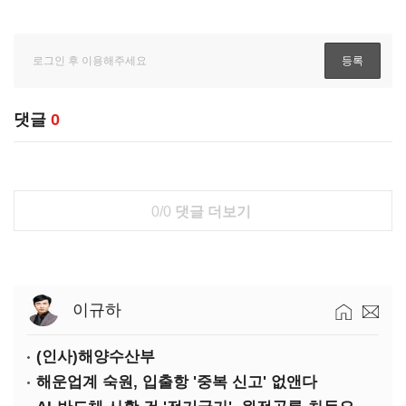
댓글
0
0/0
댓글 더보기
이규하
(인사)해양수산부
해운업계 숙원, 입출항 '중복 신고' 없앤다