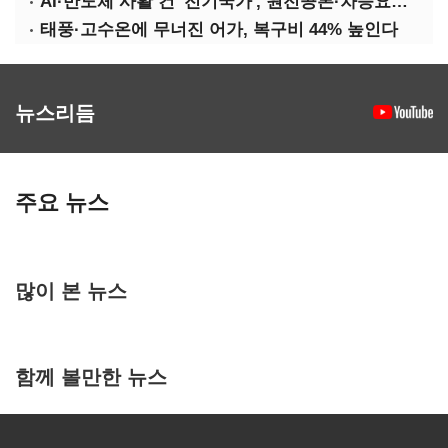
AI·반도체 사활 건 '전기국가', 원전공론·차등요금 '관건'
태풍·고수온에 무너진 어가, 복구비 44% 높인다
뉴스리듬
주요 뉴스
많이 본 뉴스
함께 볼만한 뉴스