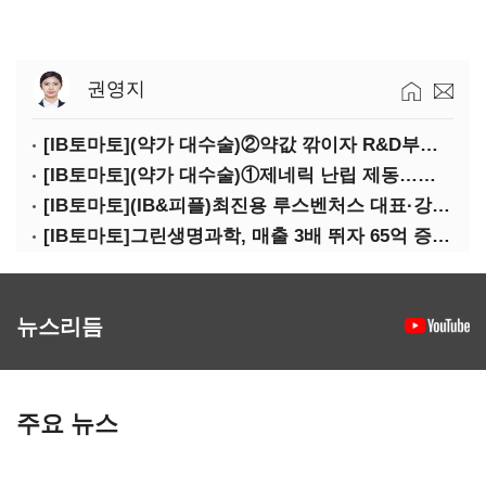
권영지
[IB토마토](약가 대수술)②약값 깎이자 R&D부터 축소…제약업계 비상경영 돌입
[IB토마토](약가 대수술)①제네릭 난립 제동…중소 제약사 수익성 비상
[IB토마토](IB&피플)최진용 루스벤처스 대표·강승순 이사
[IB토마토]그린생명과학, 매출 3배 뛰자 65억 증설…상위 2곳 의존도 82%
뉴스리듬
주요 뉴스