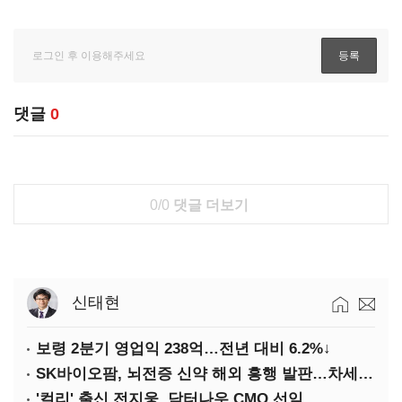
댓글
0
0/0
댓글 더보기
신태현
보령 2분기 영업익 238억…전년 대비 6.2%↓
SK바이오팜, 뇌전증 신약 해외 흥행 발판…차세대 신약 개발 속도
'컬리' 출신 전지웅, 닥터나우 CMO 선임