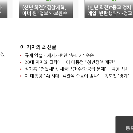
자
(신년 회견)"검찰개혁,
(신년 회견)"종교 정치
'
마녀 된 '업보'…보완수
개입, 반란행위"…정교
사는 예외적 필요"
분리 원칙 쐐기
이 기자의 최신글
쓰겠
규제 역설…세제개편안 '누더기' 수순
20대 지지율 급락에…이 대통령 "청년정책 재편"
성기홍 "전월세난, 세금보단 수요·공급 문제"…닥공 시사
이 대통령 "AI 시대, 객관식 수능이 맞나"…속도전 '경계'