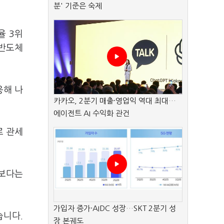
분' 기준은 숙제
율 3위
 반도체
응해 나
카카오, 2분기 매출·영업익 역대 최대…
에이전트 AI 수익화 관건
로 관세
만보다는
가입자 증가·AIDC 성장…SKT 2분기 성
습니다.
장 본궤도