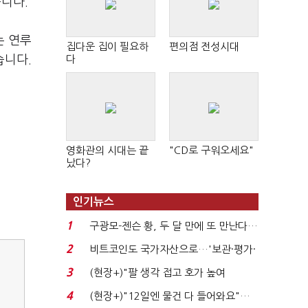
니다.
는 연루
집다운 집이 필요하
편의점 전성시대
습니다.
다
영화관의 시대는 끝
"CD로 구워오세요"
났다?
인기뉴스
1
구광모-젠슨 황, 두 달 만에 또 만난다…
로봇·AI 등 논...
2
비트코인도 국가자산으로…'보관·평가·
처분' 기준은 ...
3
(현장+)"팔 생각 접고 호가 높여
요"…'덜 똘똘한 한 채' 20...
4
(현장+)"12일엔 물건 다 들어와요"…