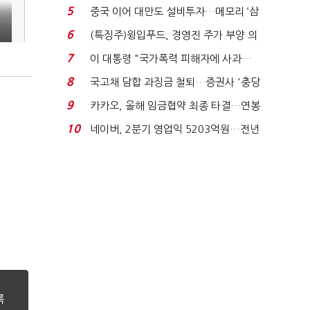
빈 매대 채우며 문 연 ...
5
중국 이어 대만도 설비투자…메모리 ‘삼
국전쟁’
6
(특징주)윙입푸드, 경영진 주가 부양 의
지에 상한가...
7
이 대통령 "국가폭력 피해자에 사과…
적극적 조사로 진...
8
국고채 담합 과징금 철퇴…증권사 '충당
금 폭탄' 우려...
9
카카오, 올해 임금협약 최종 타결…연봉
6.3% 인상·격려...
10
네이버, 2분기 영업익 5203억원…전년
비 0.2% 감소...