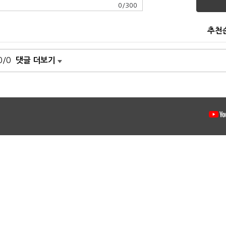
0
/
300
추천
0/0
댓글 더보기