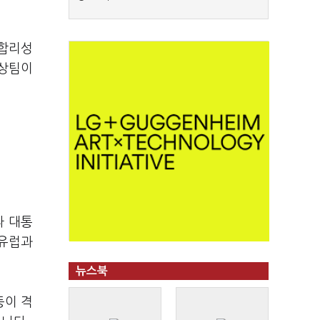
 합리성
협상팀이
라 대통
 유럽과
뉴스북
등이 격