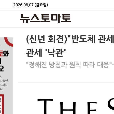
2026.08.07 (금요일)
(신년 회견)"반도체 관세
관세 '낙관'
"정해진 방침과 원칙 따라 대응"