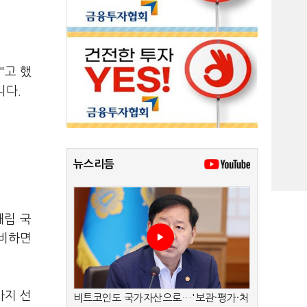
"고 했
니다.
뉴스리듬
대립 국
일비하면
가지 선
비트코인도 국가자산으로…'보관·평가·처