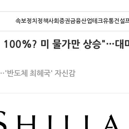
속보
정치
정책
사회
증권
금융
산업
테크
유통
건설
 100%? 미 물가만 상승"…대
…'반도체 최혜국' 자신감