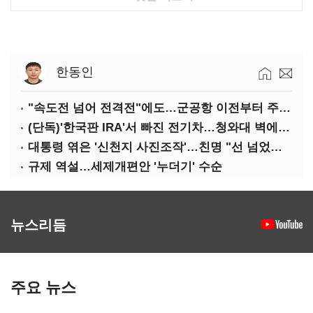
한동인
"속도전 넘어 전격전"에도…군공항 이전부터 주 52시간까지 '뇌관'
(단독)'한국판 IRA'서 빠진 전기차…청와대 벽에 막혔다
대통령 엮은 '신천지 사진조작'…친명 "선 넘었다" 격앙
규제 역설…세제개편안 '누더기' 수순
뉴스리듬
주요 뉴스