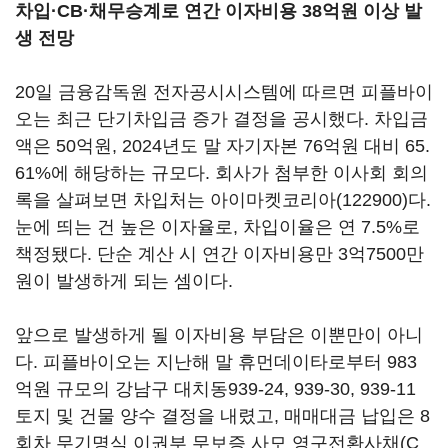
차입·CB·채무승계로 연간 이자비용 38억원 이상 발
생 전망
20일 금융감독원 전자공시시스템에 따르면 피플바이
오는 최근 단기차입금 증가 결정을 공시했다. 차입금
액은 50억원, 2024년도 말 자기자본 76억원 대비 65.
61%에 해당하는 규모다. 회사가 첨부한 이사회 회의
록을 살펴보면 차입처는
아이마켓코리아(122900)
다.
눈에 띄는 건 높은 이자율로, 차입이율은 연 7.5%로
책정됐다. 단순 계산 시 연간 이자비용만 3억7500만
원이 발생하게 되는 셈이다.
앞으로 발생하게 될 이자비용 부담은 이뿐만이 아니
다. 피플바이오는 지난해 말 휴먼데이타로부터 983
억원 규모의 강남구 대치동939-24, 939-30, 939-11
토지 및 건물 양수 결정을 내렸고, 매매대금 납입은 8
회차 무기명식 이권부 무보증 사모 영구전환사채(C