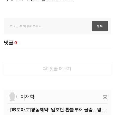
댓글
0
0/0
댓글 더보기
이재혁
[IB토마토]경동제약, 알포틴 환불부채 급증…영업이익 30% 잠식