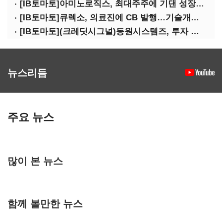
[IB토마토]아미노로직스, 최대주주에 기댄 성장…높은 의존도 '양날의 검'
[IB토마토]큐렉소, 의료진에 CB 발행…기술개발 명분 뒤 보상 논란
[IB토마토](크레딧시그널)동원시스템즈, 투자 속도 조절이 만든 재무 안정화
뉴스리듬
주요 뉴스
많이 본 뉴스
함께 볼만한 뉴스