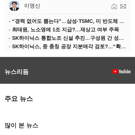
이명신
“경력 없어도 뽑는다”…삼성·TSMC, 미 반도체 인재 쟁탈전
최태원, 노소영에 1조 지급?…재상고 여부 주목
SK하이닉스 통합노조 신설 추진…구성원 간 성과급 불만 확산
SK하이닉스, 중 충칭 공장 지분매각 검토?…“확정된 바 없어”
뉴스리듬
주요 뉴스
많이 본 뉴스