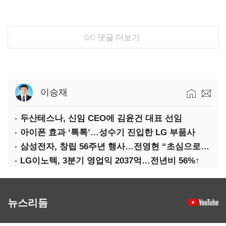
0/0
댓글 더보기
이승재
두산테스나, 신임 CEO에 김윤건 대표 선임
아이폰 효과 ‘톡톡’…성수기 진입한 LG 부품사
삼성전자, 창립 56주년 행사…전영현 “초심으로 경쟁력 회복해야”
LG이노텍, 3분기 영업익 2037억…전년비 56%↑
뉴스리듬