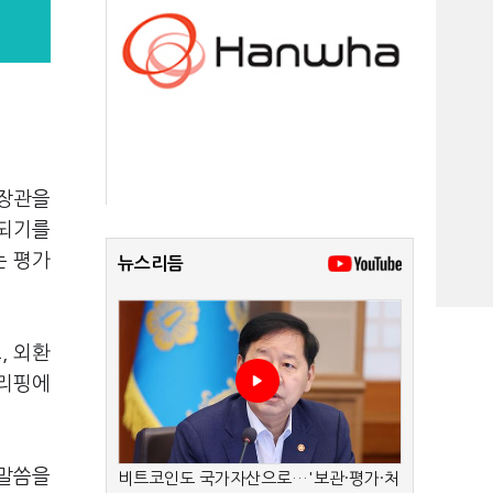
무장관을
전되기를
는 평가
뉴스리듬
, 외환
브리핑에
 말씀을
비트코인도 국가자산으로…'보관·평가·처