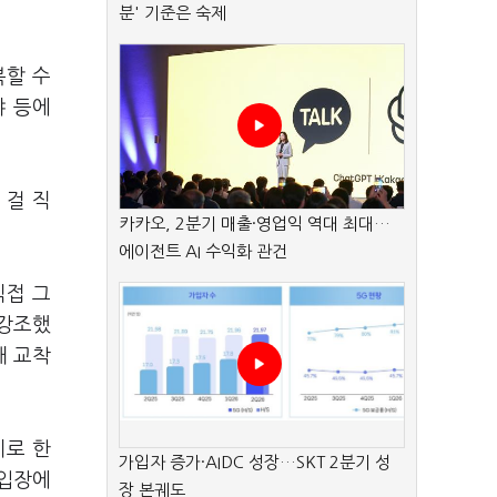
분' 기준은 숙제
복할 수
야 등에
 걸 직
카카오, 2분기 매출·영업익 역대 최대…
에이전트 AI 수익화 관건
직접 그
 강조했
해 교착
기로 한
가입자 증가·AIDC 성장…SKT 2분기 성
 입장에
장 본궤도