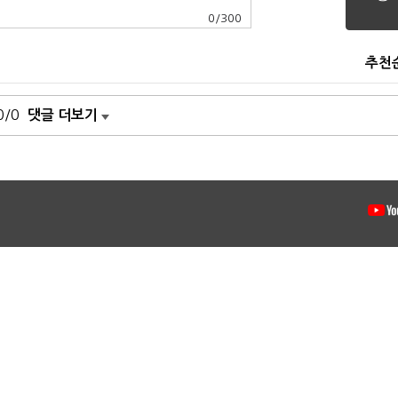
0
/
300
추천
0/0
댓글 더보기