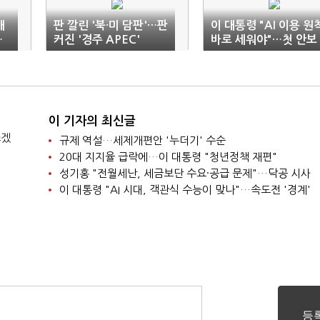
대
판 깔린 '북·미 담판'…판
이 대통령 "AI 이용 원
…
커진 '경주 APEC'
바로 세워야"…첫 안보
리 주재
이 기자의 최신글
쓰겠
규제 역설…세제개편안 '누더기' 수순
20대 지지율 급락에…이 대통령 "청년정책 재편"
성기홍 "전월세난, 세금보단 수요·공급 문제"…닥공 시사
이 대통령 "AI 시대, 객관식 수능이 맞나"…속도전 '경계'