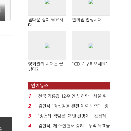
칙
집다운 집이 필요하
편의점 전성시대
다
영화관의 시대는 끝
"CD로 구워오세요"
났다?
인기뉴스
1
전국 기름값 12주 연속 하락…서울 휘
발윳값 1909원...
2
김민석 "경선갈등 완전 제로 노력"…정
청래 "반명 공세 사...
3
'정청래 책임론' 꺼낸 친명계…친청계
는 추가투표 때리기...
4
김민석, 제주·인천서 승리…누적 득표율