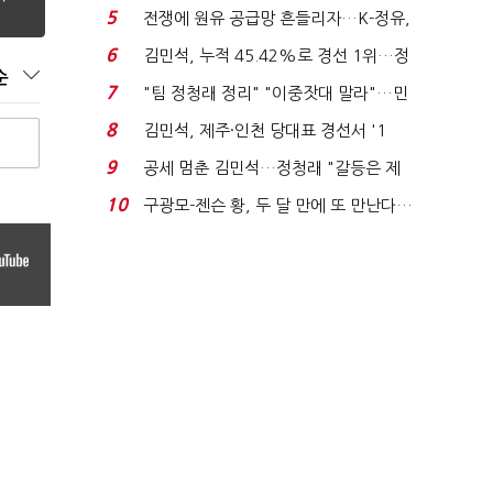
'1위 탈환'(종합)...
5
전쟁에 원유 공급망 흔들리자…K-정유,
에너지안보 핵심...
6
김민석, 누적 45.42%로 경선 1위…정
순
청래와 격차 0.86%p(...
7
"팀 정청래 정리" "이중잣대 말라"…민
주 최고위원 계파 다...
8
김민석, 제주·인천 당대표 경선서 '1
위'(1보)...
9
공세 멈춘 김민석…정청래 "갈등은 제
가 수습"
10
구광모-젠슨 황, 두 달 만에 또 만난다…
로봇·AI 등 논...