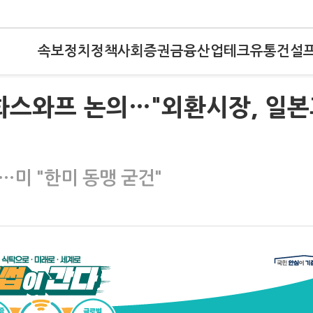
속보
정치
정책
사회
증권
금융
산업
테크
유통
건설
화스와프 논의…"외환시장, 일
…미 "한미 동맹 굳건"