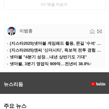
0/0
댓글 더보기
이범종
(지스타2025)넷마블 게임패드 활용, 몬길 '수석' 7대죄 '차석'
(지스타2025)엔씨 '신더시티', 독보적 전투 경험 필요
넷마블 "4분기 성장…내년 상반기도 기대"
넷마블, 3분기 영업익 909억…전년비 38.8%↑
뉴스리듬
주요 뉴스