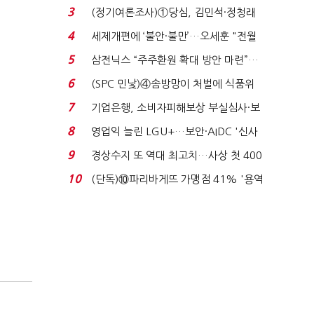
목…9월 ‘폴...
3
(정기여론조사)①당심, 김민석·정청래
'초접전'…대통령 ...
4
세제개편에 ‘불안·불만’…오세훈 "전월
세 구하기 더 ...
5
삼전닉스 “주주환원 확대 방안 마련”…
로이터에 성명...
6
(SPC 민낯)④솜방망이 처벌에 식품위
생법 위반 반복...
7
기업은행, 소비자피해보상 부실심사·보
이스피싱 공시 ...
8
영업익 늘린 LGU+…보안·AIDC '신사
업 드라이브'...
9
경상수지 또 역대 최고치…사상 첫 400
억달러에 '3% 성...
10
(단독)⑩파리바게뜨 가맹점 41% '용역
제빵기사 없어'…고...