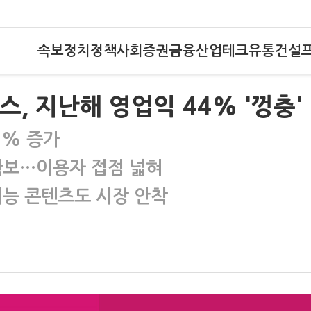
속보
정치
정책
사회
증권
금융
산업
테크
유통
건설
스, 지난해 영업익 44% '껑충'
9% 증가
확보…이용자 접점 넓혀
능 콘텐츠도 시장 안착