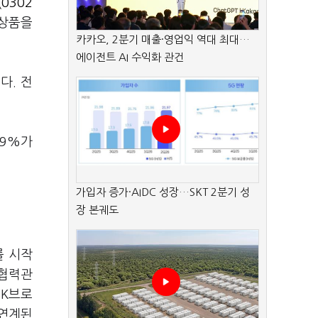
(0302
상품을
카카오, 2분기 매출·영업익 역대 최대…
에이전트 AI 수익화 관건
다. 전
 9%가
가입자 증가·AIDC 성장…SKT 2분기 성
장 본궤도
를 시작
 협력관
SK브로
 연계된