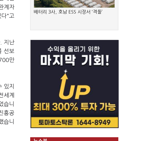
 관계자
배터리 3사, 호남 ESS 시장서 ‘격돌’
있다"고
. 지난
를 선보
700만
수 있지
 전세계
넘었습니
고진흥공
 했습니