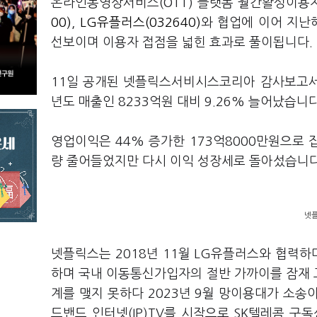
온라인동영상서비스(OTT) 플랫폼 월간활성이용자
00)
,
LG유플러스(032640)
와 협업에 이어 지난
선보이며 이용자 접점을 넓힌 효과로 풀이됩니다.
11일 공개된 넷플릭스서비시스코리아 감사보고서에
년도 매출인 8233억원 대비 9.26% 늘어났습니
영업이익은 44% 증가한 173억8000만원으로 
량 줄어들었지만 다시 이익 성장세로 돌아섰습니
넷플
넷플릭스는 2018년 11월 LG유플러스와 협력하며
하며 국내 이동통신가입자의 절반 가까이를 잠재 
계를 맺지 못하다 2023년 9월 망이용대가 소송
드밴드 인터넷(IP)TV를 시작으로 SK텔레콤 