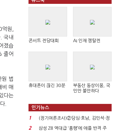
뉴스북
0억원,
. 국내
콘서트 전당대회
AI 인재 쟁탈전
이어졌습
% 줄어
만원 법
휴대폰이 끊긴 30분
부동산 동상이몽, 국
대비 매
민만 불안하다
 있다는
니다.
인기뉴스
1
(정기여론조사)②당심·호남, 김민석-정
청래 '초접전'...
2
삼성 Z8 역대급 ‘흥행’에 애플 반격 주