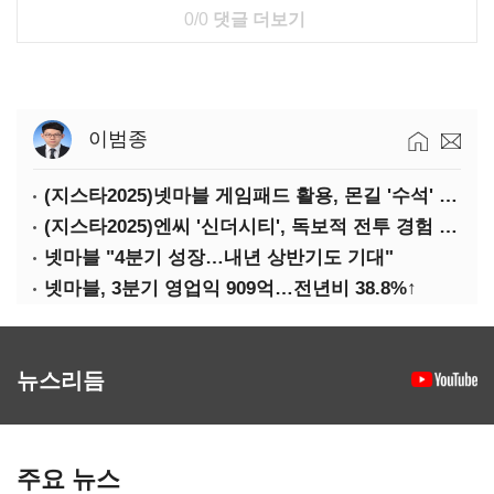
0/0
댓글 더보기
이범종
(지스타2025)넷마블 게임패드 활용, 몬길 '수석' 7대죄 '차석'
(지스타2025)엔씨 '신더시티', 독보적 전투 경험 필요
넷마블 "4분기 성장…내년 상반기도 기대"
넷마블, 3분기 영업익 909억…전년비 38.8%↑
뉴스리듬
주요 뉴스