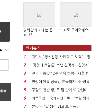
영화관의 시대는 끝
"CD로 구워오세요"
났다?
인기뉴스
순
1
김민석 "경선갈등 완전 제로 노력"…정
청래 "반명 공세 사...
2
'정청래 책임론' 꺼낸 친명계…친청계
는 추가투표 때리기...
3
전국 기름값 12주 연속 하락…서울 휘
발윳값 1909원...
4
전쟁에 원유 공급망 흔들리자…K-정유,
에너지안보 핵심...
5
구광모-젠슨 황, 두 달 만에 또 만난다…
로봇·AI 등 논...
6
비트코인도 국가자산으로…'보관·평가·
처분' 기준은 ...
7
(현장+)"팔 생각 접고 호가 높여