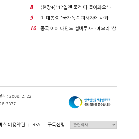
요"…'덜 똘똘한 한 채' 20...
8
(현장+)"12일엔 물건 다 들어와요"…
빈 매대 채우며 문 연 ...
9
이 대통령 "국가폭력 피해자에 사과…
적극적 조사로 진...
10
중국 이어 대만도 설비투자…메모리 ‘삼
국전쟁’
 2008. 2. 22
28-3377
비스 이용약관
RSS
구독신청
I
I