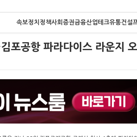
속보
정치
정책
사회
증권
금융
산업
테크
유통
건설
…김포공항 파라다이스 라운지 