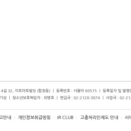
길 32, 이토마토빌딩 (합정동) ㅣ 등록번호 : 서울아 00515 ㅣ 등록일자 및 발행일자 :
성 ㅣ 청소년보호책임자 : 최병호 ㅣ 편집국 : 02-2128-3874 ㅣ 사업국 : 02-21
고안내
개인정보취급방침
IR CLUB
고충처리인제도 안내
서
I
I
I
I