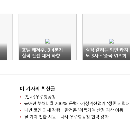
9
호텔·레저주, 3·4분기
실적 갈리는 외인 카지
실적 컨센 대거 하향
노 3사…'중국 VIP 회
복' 필요
이 기자의 최신글
(인사)우주항공청
높아진 부채비율 200% 문턱…가상자산업계 '생존 시험대
내년 코인 과세 강행…관건은 '취득가액 산정·자산 이동'
달 기지 전환 시동…나사·우주항공청 협력 강화