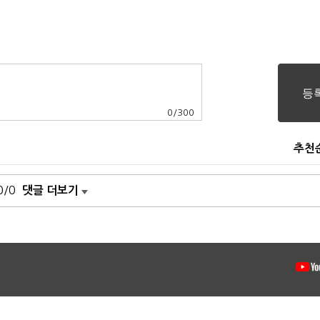
0
/
300
추천
0/0
댓글 더보기