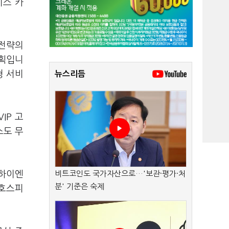
이스 카
 전략의
계획입니
형 서비
뉴스리듬
IP 고
스도 무
 하이엔
비트코인도 국가자산으로…'보관·평가·처
분' 기준은 숙제
 호스피