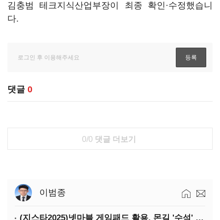
김충범 테크지식산업부장이 최종 확인·수정했습니
다.
댓글
0
0/0
댓글 더보기
이범종
(지스타2025)넷마블 게임패드 활용, 몬길 '수석' 7대죄 '차석'