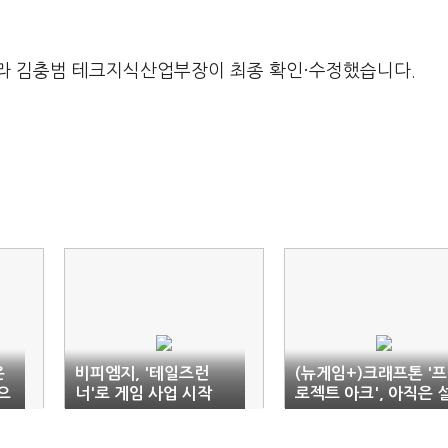
라 김충범 테크지식산업부장이 최종 확인·수정했습니다.
은
비피엠지, '테일즈런
(뉴게임+)크래프톤 '프
으
너'로 게임 사업 시작
로젝트 아크', 아직은 
익은 슈터