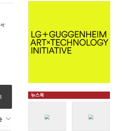
석'
뉴스북
순