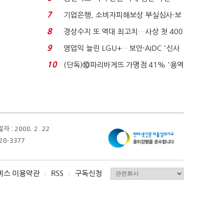
로이터에 성명...
7
기업은행, 소비자피해보상 부실심사·보
이스피싱 공시 ...
8
경상수지 또 역대 최고치…사상 첫 400
억달러에 '3% 성...
9
영업익 늘린 LGU+…보안·AIDC '신사
업 드라이브'...
10
(단독)⑩파리바게뜨 가맹점 41% '용역
제빵기사 없어'…고...
 2008. 2. 22
28-3377
비스 이용약관
RSS
구독신청
I
I