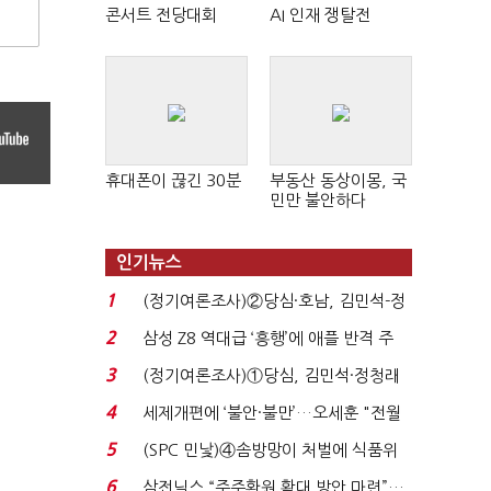
콘서트 전당대회
AI 인재 쟁탈전
휴대폰이 끊긴 30분
부동산 동상이몽, 국
민만 불안하다
인기뉴스
1
(정기여론조사)②당심·호남, 김민석-정
청래 '초접전'...
2
삼성 Z8 역대급 ‘흥행’에 애플 반격 주
목…9월 ‘폴...
3
(정기여론조사)①당심, 김민석·정청래
'초접전'…대통령 ...
4
세제개편에 ‘불안·불만’…오세훈 "전월
세 구하기 더 ...
5
(SPC 민낯)④솜방망이 처벌에 식품위
생법 위반 반복...
6
삼전닉스 “주주환원 확대 방안 마련”…