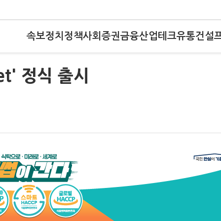
속보
정치
정책
사회
증권
금융
산업
테크
유통
건설
et' 정식 출시