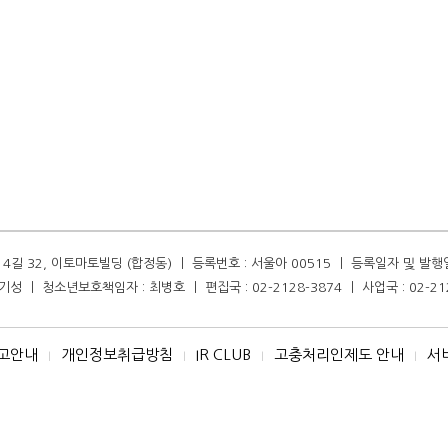
길 32, 이토마토빌딩 (합정동) ㅣ 등록번호 : 서울아 00515 ㅣ 등록일자 및 발행일자 :
성 ㅣ 청소년보호책임자 : 최병호 ㅣ 편집국 : 02-2128-3874 ㅣ 사업국 : 02-21
고안내
개인정보취급방침
IR CLUB
고충처리인제도 안내
서
I
I
I
I