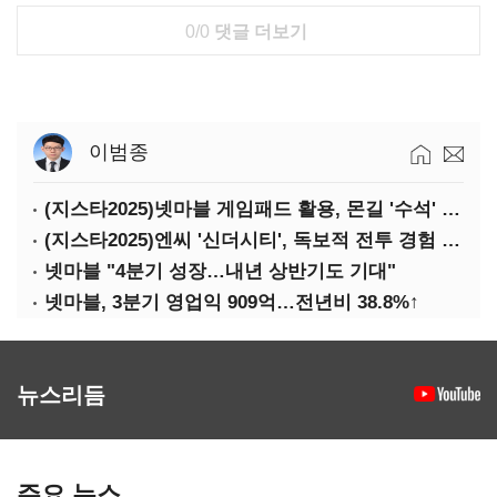
0/0
댓글 더보기
이범종
(지스타2025)넷마블 게임패드 활용, 몬길 '수석' 7대죄 '차석'
(지스타2025)엔씨 '신더시티', 독보적 전투 경험 필요
넷마블 "4분기 성장…내년 상반기도 기대"
넷마블, 3분기 영업익 909억…전년비 38.8%↑
뉴스리듬
주요 뉴스