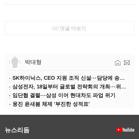
0/0
댓글 더보기
박대형
SK하이닉스, CEO 지원 조직 신설···담당에 송현종 사장 선임
삼성전자, 18일부터 글로벌 전략회의 개최···위기 돌파구 모색
임단협 결렬···삼성 이어 현대차도 파업 위기
웅진 윤새봄 체제 '부진한 성적표'
뉴스리듬