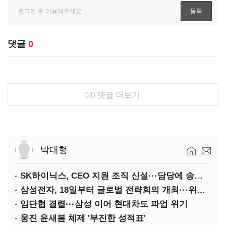
댓글
0
0/0
댓글 더보기
박대형
SK하이닉스, CEO 지원 조직 신설···담당에 송현종 사장 선임
삼성전자, 18일부터 글로벌 전략회의 개최···위기 돌파구 모색
임단협 결렬···삼성 이어 현대차도 파업 위기
웅진 윤새봄 체제 '부진한 성적표'