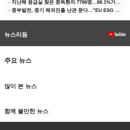
지난해 응급실 찾은 중독환자 7766명…66.1%가 '의도적 중독'
중부발전, 중기 해외진출 난관 푼다…"EU ESG 실사 공동 대응"
뉴스리듬
주요 뉴스
많이 본 뉴스
함께 볼만한 뉴스