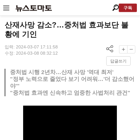
구독
산재사망 감소?…중처법 효과보단 불
황에 기인
입력: 2024-03-07 17:11:58
수정: 2024-03-08 08:32:12
답글쓰기
중처법 시행 2년차…산재 사망 '역대 최저'
"정부 노력으로 줄었다 보기 어려워…'더 감소했어
야'"
"중처법 효과엔 신속하고 엄중한 사법처리 관건"