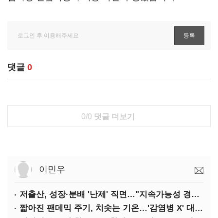
댓글
0
0/0
댓글 더보기
이민우
저출산, 성장·분배 '난제' 직면…"지속가능성 경고등"
짧아진 팬데믹 주기, 치솟는 기온…'감염병 X' 대비해야