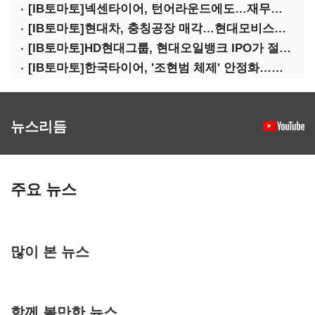
[IB토마토]넥센타이어, 턴어라운드에도…재무건전성 '적신호'
[IB토마토]현대차, 충칭공장 매각…현대모비스에도 연쇄 '악영향'
[IB토마토]HD현대그룹, 현대오일뱅크 IPO가 절실한 이유는
[IB토마토]한국타이어, '조현범 체제' 안정화…신사업 투자 재시동
뉴스리듬
주요 뉴스
많이 본 뉴스
함께 볼만한 뉴스