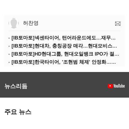
허찬영
[IB토마토]넥센타이어, 턴어라운드에도…재무건전성 '적신호'
[IB토마토]현대차, 충칭공장 매각…현대모비스에도 연쇄 '악영향'
[IB토마토]HD현대그룹, 현대오일뱅크 IPO가 절실한 이유는
[IB토마토]한국타이어, '조현범 체제' 안정화…신사업 투자 재시동
뉴스리듬
주요 뉴스