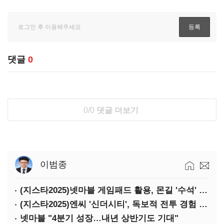
댓글
0
0/0
댓글 더보기
이범종
(지스타2025)넷마블 게임패드 활용, 몬길 '수석' 7대죄 '차석'
(지스타2025)엔씨 '신더시티', 독보적 전투 경험 필요
넷마블 "4분기 성장…내년 상반기도 기대"