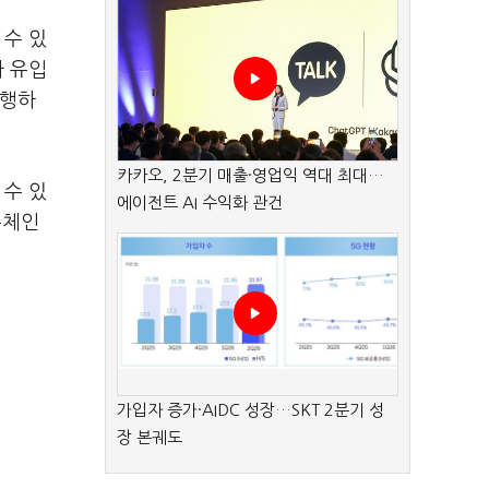
 수 있
자 유입
진행하
카카오, 2분기 매출·영업익 역대 최대…
 수 있
에이전트 AI 수익화 관건
록체인
가입자 증가·AIDC 성장…SKT 2분기 성
장 본궤도