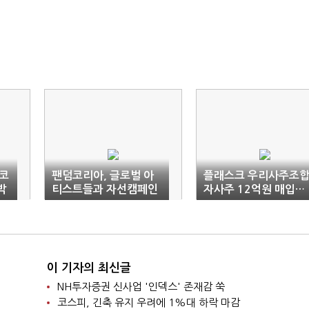
코
팬덤코리아, 글로벌 아
플래스크 우리사주조합
박
티스트들과 자선캠페인
자사주 12억원 매입…
'온더웨이' 진행
기업가치 상승 기대
이 기자의 최신글
NH투자증권 신사업 '인덱스' 존재감 쑥
코스피, 긴축 유지 우려에 1%대 하락 마감