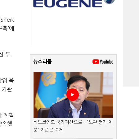
heik
 구축’에
한 투
뉴스리듬
산업 육
 기관
할 계획
비트코인도 국가자산으로…'보관·평가·처
약속했
분' 기준은 숙제