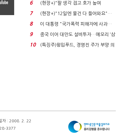
처분' 기준은 ...
6
(현장+)"팔 생각 접고 호가 높여
요"…'덜 똘똘한 한 채' 20...
7
(현장+)"12일엔 물건 다 들어와요"…
빈 매대 채우며 문 연 ...
8
이 대통령 "국가폭력 피해자에 사과…
적극적 조사로 진...
9
중국 이어 대만도 설비투자…메모리 ‘삼
국전쟁’
10
(특징주)윙입푸드, 경영진 주가 부양 의
지에 상한가...
 2008. 2. 22
28-3377