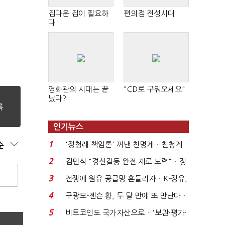
집다운 집이 필요하
편의점 전성시대
다
영화관의 시대는 끝
"CD로 구워오세요"
났다?
인기뉴스
1
'정청래 책임론' 꺼낸 친명계…친청계
순
는 추가투표 때리기...
2
김민석 "경선갈등 완전 제로 노력"…정
청래 "반명 공세 사...
3
전쟁에 원유 공급망 흔들리자…K-정유,
에너지안보 핵심...
4
구광모-젠슨 황, 두 달 만에 또 만난다…
로봇·AI 등 논...
5
비트코인도 국가자산으로…'보관·평가·