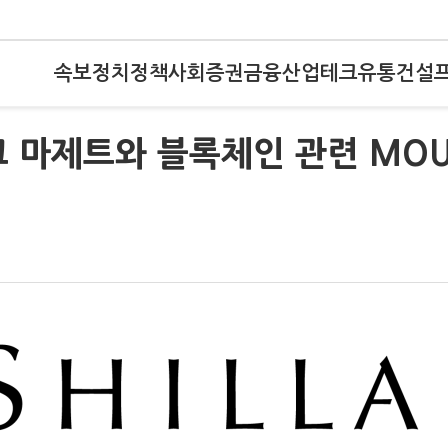
속보
정치
정책
사회
증권
금융
산업
테크
유통
건설
크 마제트와 블록체인 관련 MO