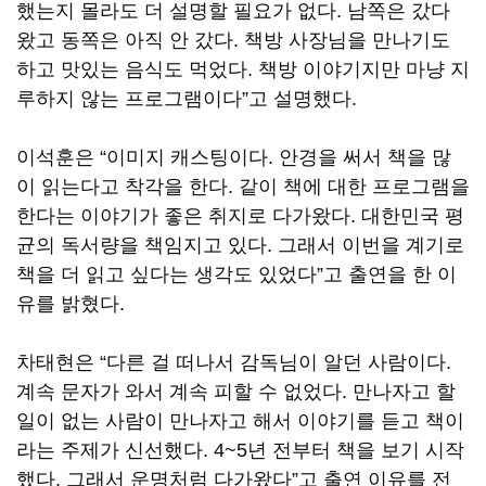
했는지 몰라도 더 설명할 필요가 없다
.
남쪽은 갔다
왔고 동쪽은 아직 안 갔다
.
책방 사장님을 만나기도
하고 맛있는 음식도 먹었다
.
책방 이야기지만 마냥 지
루하지 않는 프로그램이다
”
고 설명했다
.
이석훈은
“
이미지 캐스팅이다
.
안경을 써서 책을 많
이 읽는다고 착각을 한다
.
같이 책에 대한 프로그램을
한다는 이야기가 좋은 취지로 다가왔다
.
대한민국 평
균의 독서량을 책임지고 있다
.
그래서 이번을 계기로
책을 더 읽고 싶다는 생각도 있었다
”
고 출연을 한 이
유를 밝혔다
.
차태현은
“
다른 걸 떠나서 감독님이 알던 사람이다
.
계속 문자가 와서 계속 피할 수 없었다
.
만나자고 할
일이 없는 사람이 만나자고 해서 이야기를 듣고 책이
라는 주제가 신선했다
. 4~5
년 전부터 책을 보기 시작
했다
.
그래서 운명처럼 다가왔다
”
고 출연 이유를 전