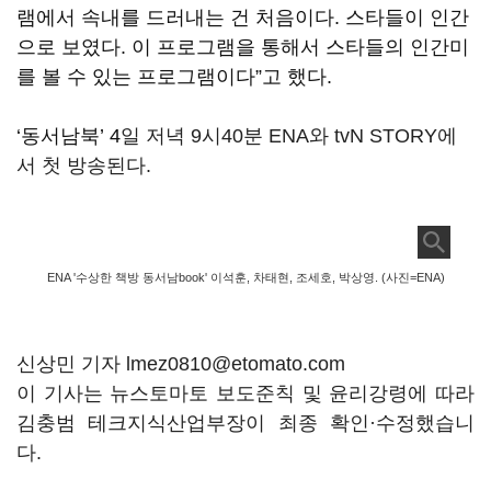
램에서 속내를 드러내는 건 처음이다
.
스타들이 인간
으로 보였다
.
이 프로그램을 통해서 스타들의 인간미
를 볼 수 있는 프로그램이다
”
고 했다
.
‘
동서남북
’ 4
일 저녁
9
시
40
분
ENA
와
tvN STORY
에
서 첫 방송된다
.
ENA '수상한 책방 동서남book' 이석훈, 차태현, 조세호, 박상영. (사진=ENA)
신상민 기자 lmez0810@etomato.com
이 기사는 뉴스토마토 보도준칙 및 윤리강령에 따라
김충범 테크지식산업부장이 최종 확인·수정했습니
다.