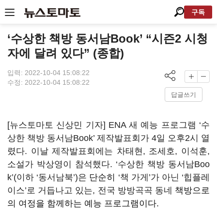
구독
‘수상한 책방 동서남Book’ “시즌2 시청
자에 달려 있다” (종합)
입력: 2022-10-04 15:08:22
수정: 2022-10-04 15:08:22
답글쓰기
[뉴스토마토 신상민 기자]
ENA
새 예능 프로그램
‘
수
상한 책방 동서남
Book’
제작발표회가
4
일 오후
2
시 열
렸다
.
이날 제작발표회에는 차태현
,
조세호
,
이석훈
,
소설가 박상영이 참석했다
. ‘
수상한 책방 동서남
Boo
k’(
이하
‘
동서남북
’)
은
단순히
‘
책 가게
’
가 아닌
‘
힙플레
이스
’
로 거듭나고 있는
,
전국 방방곡곡 동네
책방
으로
의 여정을 함께하는 예능 프로그램
이다
.