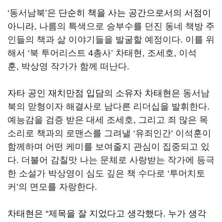
‘
동서남북
’
은
단순히 책을 사는 공간으로서의 서점이
아니라
,
나름의 특색으로 승부수를 던진 동네
책방
주
인들의 책과 삶 이야기들을 발굴
할 예정이다
.
이를 위
해서 ‘
북 투어리스트
4
총사
’
차태현
,
조세호
,
이석
훈
,
박상영 작가가 함께 떠난다
.
자타 공인 재치만점 입담의 소유자 차태현은
동서
남
북의 맏형이자 해결사로
남
다른 리더십을 발휘
한다
.
예능감을 검증 받은 대세 조세호
,
그리고 죄 많은
목
소리로 책과의 로맨스를 그려낼
‘
유죄인간
’
이석훈이
함께하며 어떤 케미를 보여줄지 관심이 집중
되고 있
다
.
더불어 감칠맛 나는 문체로 사랑받는 작가에 등극
한 소설가 박상영이 심도 깊은 책 수다로
‘
투머치토
커
’
의 면모를 자랑
한다
.
차태현은
“
제목을 잘 지었다고 생각했다
.
누가 생각