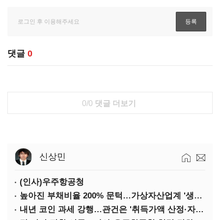
댓글
0
0/0
댓글 더보기
신상민
(인사)우주항공청
높아진 부채비율 200% 문턱…가상자산업계 '생존 시험대'
내년 코인 과세 강행…관건은 '취득가액 산정·자산 이동'