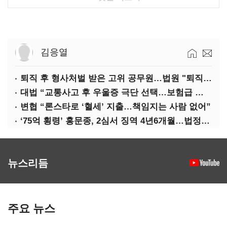
김응열
퇴직 후 형사처벌 받은 고위 공무원…법원 "퇴직수당 환수는 부당"
대법 “교통사고 후 우울증 극단 선택…보험급 지급해야”
변협 “론스타로 ‘혈세’ 지출…책임지는 사람 없어”
‘75억 횡령’ 홍문종, 2심서 징역 4년6개월…법정구속
뉴스리듬
주요 뉴스