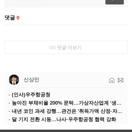
댓글
0
0/0
댓글 더보기
신상민
(인사)우주항공청
높아진 부채비율 200% 문턱…가상자산업계 '생존 시험대'
내년 코인 과세 강행…관건은 '취득가액 산정·자산 이동'
달 기지 전환 시동…나사·우주항공청 협력 강화