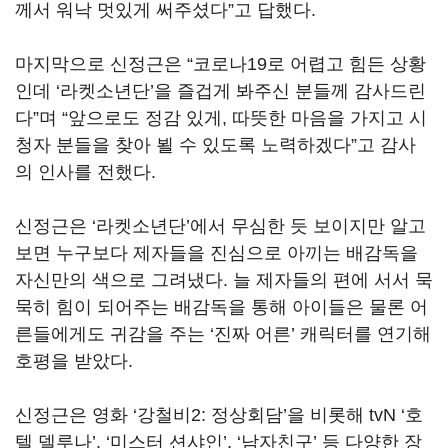
께서 워낙 멋있게 써주셨다
”
고 답했다
.
마지막으로 신정근은
“
코로나
19
로 어렵고 힘든 상황
인데
‘
라켓소년단
’
을 즐겁게 봐주신 분들께 감사드린
다
”
며
“
앞으로도 정감 있게
,
따뜻한 마음을 가지고 시
청자 분들을 찾아 뵐 수 있도록 노력하겠다
”
고 감사
의 인사를 전했다
.
신정근은
‘
라켓소년단
’
에서 무심한 듯 보이지만 알고
보면 누구보다 제자들을 진심으로 아끼는 배감독을
자신만의 색으로 그려냈다
.
늘 제자들의 편에 서서 묵
묵히 힘이 되어주는 배감독을 통해 아이들은 물론 어
른들에게도 귀감을 주는
‘
진짜 어른
’
캐릭터를 연기해
호평을 받았다
.
신정근은 영화
‘
강철비
2:
정상회담
’
을 비롯해
tvN ‘
호
텔 델루나
’, ‘
미스터 션샤인
’, ‘
남자친구
’
등 다양한 장