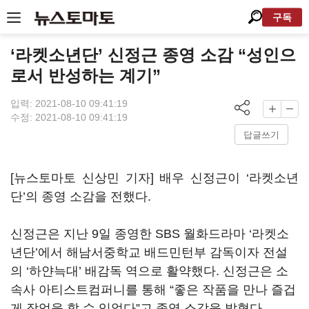
구독
‘라켓소년단’ 신정근 종영 소감 “성인으
로서 반성하는 계기”
입력: 2021-08-10 09:41:19
수정: 2021-08-10 09:41:19
답글쓰기
[뉴스토마토 신상민 기자] 배우 신정근이
‘
라켓소년
단
’
의 종영 소감을 전했다
.
신정근은 지난
9
일 종영한
SBS
월화드라마
‘
라켓소
년단
’
에서 해남서중학교 배드민턴부 감독이자 전설
의
‘
하얀늑대
’
배감독 역으로 활약했다
.
신정근은 소
속사 아티스트컴퍼니를 통해
“
좋은 작품을 만나 즐겁
게 작업을 할 수 있었다
”
고 종영 소감을 밝혔다
.