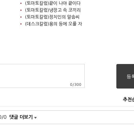
(토마토칼럼)끝이 나야 끝이다
(토마토칼럼)냉장고 속 코끼리
(토마토칼럼)정치인의 말솜씨
(데스크칼럼)용의 등에 오를 자
0
/
300
추천
0/0
댓글 더보기