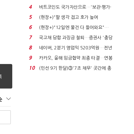
지에 상한가...
4
비트코인도 국가자산으로…'보관·평가·
처분' 기준은 ...
5
(현장+)"팔 생각 접고 호가 높여
요"…'덜 똘똘한 한 채' 20...
6
(현장+)"12일엔 물건 다 들어와요"…
빈 매대 채우며 문 연 ...
7
국고채 담합 과징금 철퇴…증권사 '충당
금 폭탄' 우려...
8
네이버, 2분기 영업익 5203억원…전년
비 0.2% 감소...
9
카카오, 올해 임금협약 최종 타결…연봉
6.3% 인상·격려...
10
(민선 9기 한달)③'7조 채무' 곳간에 충
격…추미애, 20년...
순