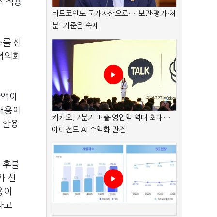
스 적용
비트코인도 국가자산으로…'보관·평가·처
분' 기준은 숙제
스를 신
 협의회
잔액이
 내용이
카카오, 2분기 매출·영업익 역대 최대…
 활용
에이전트 AI 수익화 관건
 후불
가 신
용이
라고