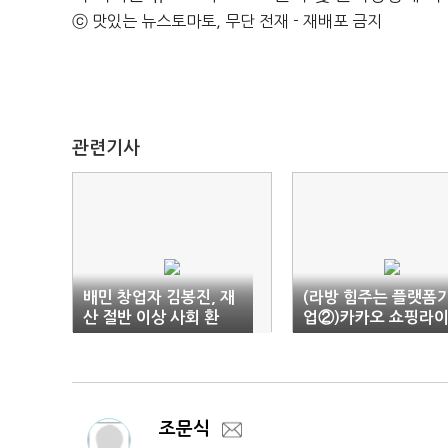
ⓒ 맛있는 뉴스토마토, 무단 전재 - 재배포 금지
관련기사
배민 창업자 김봉진, 재
(라방 힘주는 플랫폼
산 절반 이상 사회 환
업②)카카오 쇼핑라
원…5000억대 추산
브 “고품질로 승부”
조문식