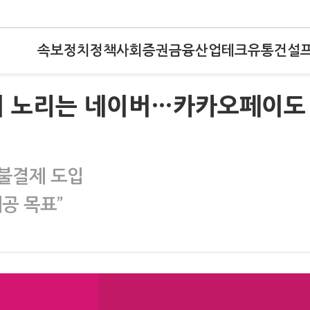
속보
정치
정책
사회
증권
금융
산업
테크
유통
건설
인저 노리는 네이버…카카오페이도
후불결제 도입
공 목표”