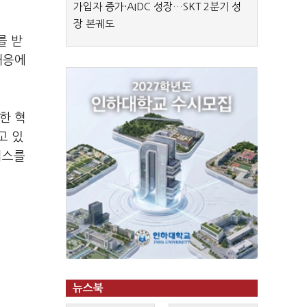
가입자 증가·AIDC 성장…SKT 2분기 성
장 본궤도
를 받
대응에
한 혁
고 있
비스를
뉴스북