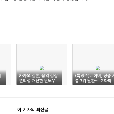
기
카카오 멜론, 음악 감상
(특징주)네이버, 장중 
이
편의성 개선한 윈도우
총 3위 탈환…LG화학
플레이어 공개
제쳐
이 기자의 최신글