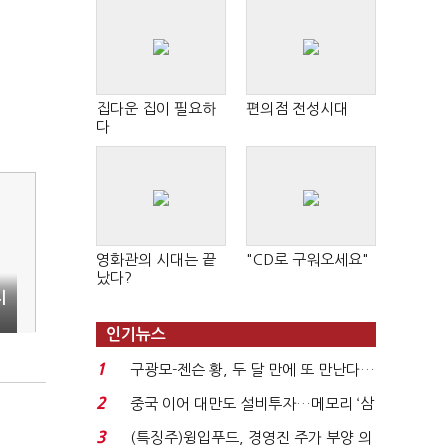
집다운 집이 필요하
편의점 전성시대
다
영화관의 시대는 끝
"CD로 구워오세요"
났다?
시
인기뉴스
1
구광모-젠슨 황, 두 달 만에 또 만난다…
로봇·AI 등 논...
2
중국 이어 대만도 설비투자…메모리 ‘삼
국전쟁’
3
(특징주)윙입푸드, 경영진 주가 부양 의