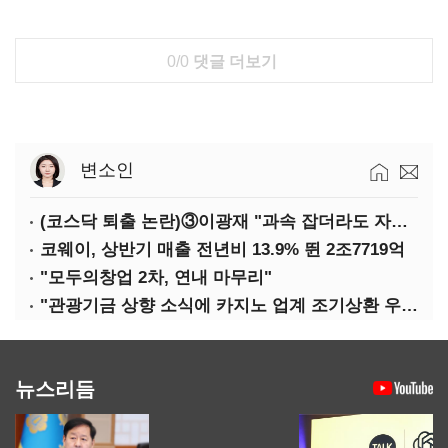
0/0
댓글 더보기
변소인
(코스닥 퇴출 논란)③이광재 "과속 잡더라도 자동차 없애지는 말아야"
코웨이, 상반기 매출 전년비 13.9% 뛴 2조7719억
"모두의창업 2차, 연내 마무리"
"관광기금 상향 소식에 카지노 업계 조기상환 우려"
뉴스리듬