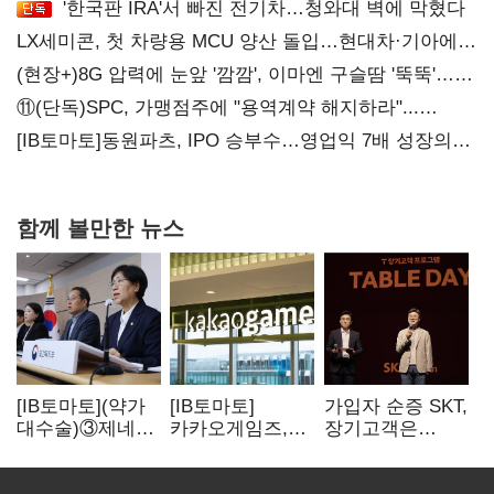
'한국판 IRA'서 빠진 전기차…청와대 벽에 막혔다
LX세미콘, 첫 차량용 MCU 양산 돌입…현대차·기아에
공급
(현장+)8G 압력에 눈앞 '깜깜', 이마엔 구슬땀 '뚝뚝'…
화려한 에어쇼 뒤 땀방울
⑪(단독)SPC, 가맹점주에 "용역계약 해지하라"...
내팽개친 '사회적합의'
[IB토마토]동원파츠, IPO 승부수…영업익 7배 성장의
이면은 고객 편중
함께 볼만한 뉴스
[IB토마토](약가
[IB토마토]
가입자 순증 SKT,
대수술)③제네릭
카카오게임즈,
장기고객은
14개 넘으면 약값
메타보라에 또
CEO가 직접
'뚝'…등재전략
80억 지원…웹3
챙긴다