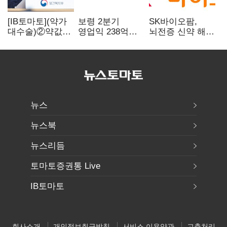
[IB토마토](약가
보령 2분기
SK바이오팜,
대수술)②약값
영업익 238억…
뇌전증 신약 해외
깎이자 R&D부터
전년 대비 6.2%↓
흥행 발판…
축소…제약업계
차세대 신약 개발
비상경영 돌입
속도
뉴스
뉴스북
뉴스리듬
토마토증권통 Live
IB토마토
회사소개
개인정보취급방침
서비스 이용약관
고충처리