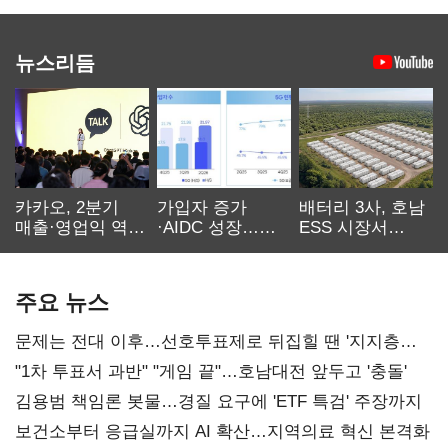
뉴스리듬
카카오, 2분기
가입자 증가
배터리 3사, 호남
매출·영업익 역대
·AIDC 성장…
ESS 시장서
최대…에이전트
SKT 2분기 성장
‘격돌’
AI 수익화 관건
본궤도
주요 뉴스
문제는 전대 이후…선호투표제로 뒤집힐 땐 '지지층
불복'
"1차 투표서 과반" "게임 끝"…호남대전 앞두고 '충돌'
김용범 책임론 봇물…경질 요구에 'ETF 특검' 주장까지
보건소부터 응급실까지 AI 확산…지역의료 혁신 본격화