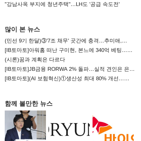
"강남사옥 부지에 청년주택"…LH도 '공급 속도전'
많이 본 뉴스
(민선 9기 한달)③'7조 채무' 곳간에 충격…추미애,
20년만에 '비상재정' 선언 승부수
[IB토마토]아워홈 떠난 구미현, 본느에 340억 베팅…
가족 지배체제 구축
(시론)꿈과 계획은 다르다
[IB토마토]JB금융 RORWA 2% 돌파…실적 견인은 은행
아닌 캐피탈
[IB토마토](AI 보험혁신)①생산성 최대 80% 개선…
현실은 '실행 격차'
함께 볼만한 뉴스