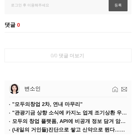
댓글
0
0/0
댓글 더보기
변소인
"모두의창업 2차, 연내 마무리"
"관광기금 상향 소식에 카지노 업계 조기상환 우려"
모두의 창업 플랫폼, API에 비공개 정보 담겨 암호키까지 새나갔다
(내일의 거인들)진단으로 쌓고 신약으로 뛴다…세니젠의 대전환