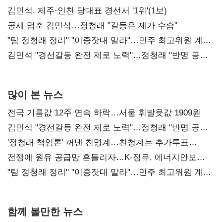
0.86%p(2보)
김민석, 제주·인천 당대표 경선서 '1위'(1보)
공세 멈춘 김민석…정청래 "갈등은 제가 수습"
"팀 정청래 정리" "이중잣대 말라"…민주 최고위원 계파
다툼 격화
김민석 "경선갈등 완전 제로 노력"…정청래 "반명 공세
사과부터"
많이 본 뉴스
전국 기름값 12주 연속 하락…서울 휘발윳값 1909원
김민석 "경선갈등 완전 제로 노력"…정청래 "반명 공세
사과부터"
'정청래 책임론' 꺼낸 친명계…친청계는 추가투표
때리기
전쟁에 원유 공급망 흔들리자…K-정유, 에너지안보
핵심으로 재부상
"팀 정청래 정리" "이중잣대 말라"…민주 최고위원 계파
다툼 격화
함께 볼만한 뉴스