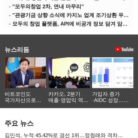
"모두의창업 2차, 연내 마무리"
"관광기금 상향 소식에 카지노 업계 조기상환 우려"
모두의 창업 플랫폼, API에 비공개 정보 담겨 암호키까지 새나갔다
뉴스리듬
비트코인도
카카오, 2분기
가입자 증가
국가자산으로…'
매출·영업익 역대
·AIDC 성장…
보관·평가·처분'
최대…에이전트
SKT 2분기 성장
기준은 숙제
AI 수익화 관건
본궤도
주요 뉴스
김민석, 누적 45.42%로 경선 1위…정청래와 격차