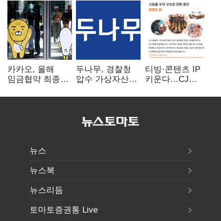
카카오, 올해
두나무, 경찰청
티빙·콘텐츠 IP
임금협약 최종
압수 가상자산
키운다…CJ
타결…연봉 6.3%
보관 맡는다…
ENM, 하반기
인상·격려금
커스터디 사업
글로벌 확장 가속
300만원
최종 낙찰
뉴스
뉴스북
뉴스리듬
토마토증권통 Live