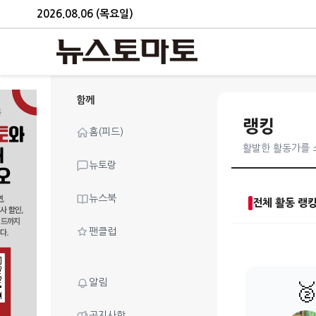
2026.08.06 (목요일)
함께
랭킹
홈(피드)
활발한 활동가를
뉴토랑
뉴스북
전체 활동 랭
팬클럽
알림

공지사항