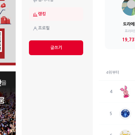
랭킹
도라에
프로필
프리미
19,73
글쓰기
4위부터
4
5