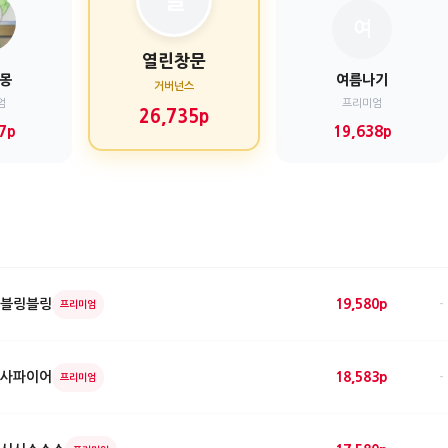
여
열린창문
몽
여름나기
거버넌스
엄
프리미엄
26,735p
7p
19,638p
블링블링
19,580p
-
프리미엄
사파이어
18,583p
-
프리미엄