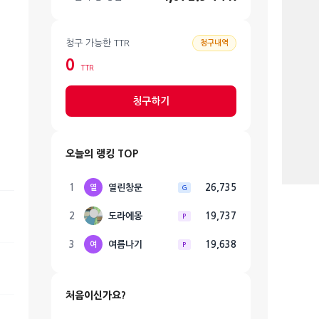
청구 가능한 TTR
청구내역
0
TTR
청구하기
오늘의 랭킹 TOP
1
열린창문
26,735
열
G
2
도라에몽
19,737
P
3
여름나기
19,638
여
P
처음이신가요?