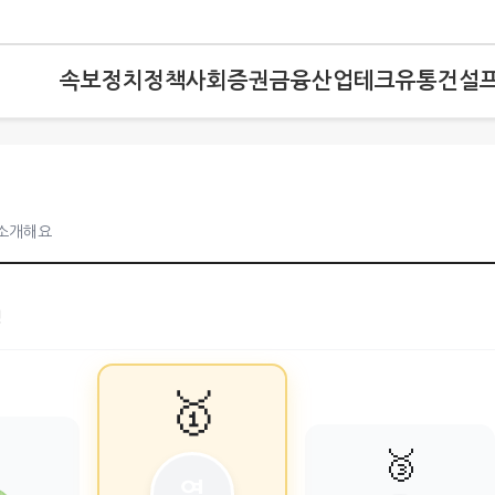
속보
정치
정책
사회
증권
금융
산업
테크
유통
건설
 소개해요
킹
🥇

🥉
열