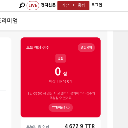
전자신문
로그인
LIVE
커뮤니티
함께
프리미엄
오늘 예상 점수
랭킹 0위
일반
0
점
예상 TTR 약
0
개
내일 08:50 AI 정산 시 글 퀄리티 평가에 따라 점수가
조정될 수 있어요
TTR이란? ⓘ
4,672.9 TTR
오늘의 총 상금