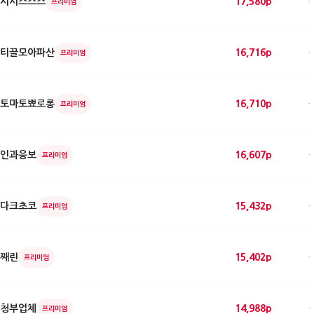
시시스스스
17,580p
-
프리미엄
티끌모아파산
16,716p
-
프리미엄
토마토뾰로롱
16,710p
-
프리미엄
인과응보
16,607p
-
프리미엄
다크초코
15,432p
-
프리미엄
째린
15,402p
-
프리미엄
청부업체
14,988p
-
프리미엄