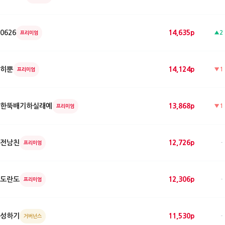
0626
14,635p
▲2
프리미엄
히뿐
14,124p
▼1
프리미엄
한뚝배기하실래예
13,868p
▼1
프리미엄
전남친
12,726p
-
프리미엄
도란도
12,306p
-
프리미엄
성하기
11,530p
-
거버넌스