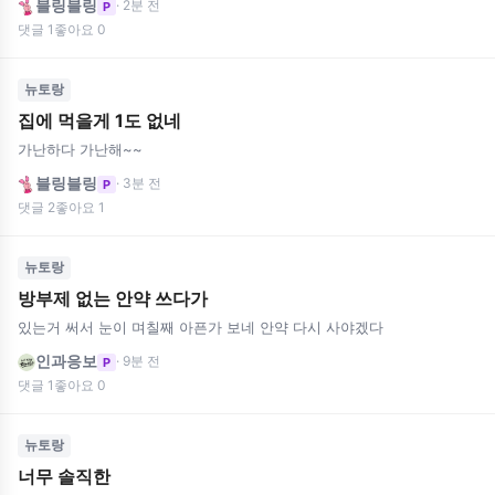
블링블링
· 2분 전
P
댓글 1
좋아요 0
뉴토랑
집에 먹을게 1도 없네
가난하다 가난해~~
블링블링
· 3분 전
P
댓글 2
좋아요 1
뉴토랑
방부제 없는 안약 쓰다가
있는거 써서 눈이 며칠째 아픈가 보네 안약 다시 사야겠다
인과응보
· 9분 전
P
댓글 1
좋아요 0
뉴토랑
너무 솔직한