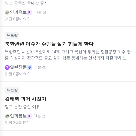
링크 중국집 국내산 좋지
인과응보
· 10분 전
P
댓글 0
좋아요 0
뉴토랑
북한관련 이슈가 주민들 살기 힘들게 한다
북한주민 시신에 목함지뢰 14개 그리고 북한의 우라늄 정련공장 폐수 방
출 의심까지 관광객도 줄고 살기 힘든 동네라는 인식까지 퍼질까봐 노심
초사중
열린창문
· 11분 전
G
열
댓글 0
좋아요 0
뉴토랑
김태희 과거 사진이
링크 논란 중인 이유
인과응보
· 11분 전
P
댓글 2
좋아요 1