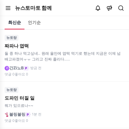
뉴스토마토 함께
최신순
인기순
뉴토랑
짜파나 엽떡
둘 중 하나 먹고싶네.. 원래 올만에 엽떡 먹기로 했는데 지금은 이제 넘
배고파졌어ㅜㅜ 그리고 진짜 졸리다.....
간Zi노B
· 방금 전
P
간
댓글 0
좋아요 0
뉴토랑
도파민 터질 일
뭐가 있으료나~~
블링블링
· 1분 전
P
댓글 0
좋아요 0