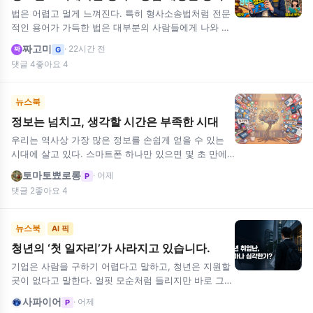
법은 어렵고 멀게 느껴진다. 특히 형사소송법처럼 전문
적인 용어가 가득한 법은 대부분의 사람들에게 나와 상
관없는 이야기로 들린다. 그러나 법은 결코 법조인들만
짜고미
· 22시간 전
G
짜
의 것이 아니다. 내가 …
댓글 4
좋아요 4
뉴스북
정보는 넘치고, 생각할 시간은 부족한 시대
우리는 역사상 가장 많은 정보를 손쉽게 얻을 수 있는
시대에 살고 있다. 스마트폰 하나만 있으면 몇 초 만에
원하는 정보를 찾을 수 있고, 세계 곳곳의 다양한 의견
토마토뾰로롱
· 어제
P
을 실시간으로 접…
댓글 2
좋아요 4
뉴스북
AI 픽
청년의 ‘첫 일자리’가 사라지고 있습니다.
기업은 사람을 구하기 어렵다고 말하고, 청년은 지원할
곳이 없다고 말한다. 얼핏 모순처럼 들리지만 바로 그
사이에 지금의 취업난이 있다. 단순히 일자리의 개수만
사파이어
· 어제
P
셀 것이 아니라, …