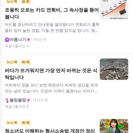
뉴스북
AI 픽
조용히 오르는 카드 연회비, 그 속사정을 뜯어
봅니다
카드를 갱신하려고 안내문을 열어봤다가 연회비가 훌쩍
올라 있어 놀란 경험, 다들 한 번쯤 있으실 겁니다. 몇
년 전만 해도 1~2만원이면 충분했던 카드가 어느새 10
여름나기
· 7시간 전
P
여
만원, 20만원…
댓글 2
좋아요 3
뉴스북
AI 픽
바다가 뜨거워지면 가장 먼저 바뀌는 것은 식
탁입니다
마트에서 장을 보다 보면 예전보다 비싸진 생선을 보게
되는 날이 있습니다. 오징어 가격이 올랐다는 이야기를
듣고, 예전에는 흔했던 고등어나 오징어가 점점 귀해졌
블링블링
· 11시간 전
P
다는 뉴스를 접하기도…
댓글 2
좋아요 3
뉴스북
AI 픽
청소년도 이해하는 형사소송법 개정안 정리