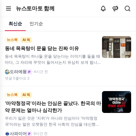
뉴스토마토 함께
최신순
인기순
뉴스북
AI 픽
동네 목욕탕이 문을 닫는 진짜 이유
동네 목욕탕이 하나둘 문을 닫는다는 이야기를 들을 때
마다, 그 자리에 무엇이 들어서는지 유심히 보게 됩니
다. 오래된 굴뚝이 있던 건물이 헐리고 무인 세탁소나
도라에몽
· 4시간 전
P
카페가 들어서는 모습은…
댓글 0
좋아요 2
뉴스북
AI 픽
‘마약청정국’이라는 안심은 끝났다. 한국의 마
약 문제는 얼마나 심각한가
우리가 잃은 것은 ‘지위’가 아니라 안심이다 ‘마약청정
국’이라는 말은 오랫동안 한국 사회의 안심을 대신했다.
마약은 영화 속 범죄조직이나 일부 유흥가의 일이고, 평
사파이어
· 6시간 전
P