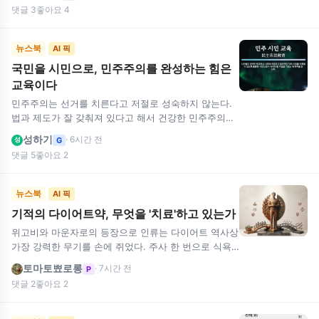
범한 사람의 생활…
댓글 3
좋아요 4
뉴스북
AI 픽
국민을 시민으로, 민주주의를 완성하는 힘은
교육이다
민주주의는 선거를 치른다고 저절로 성숙하지 않는다.
법과 제도가 잘 갖춰져 있다고 해서 건강한 민주주의가
보장되는 것도 아니다. 공동체의 문제를 함께 고민하고,
성하기
· 6시간 전
G
성
서로 다른 의견을 …
댓글 5
좋아요 2
뉴스북
AI 픽
기적의 다이어트약, 무엇을 '치료'하고 있는가
위고비와 마운자로의 등장으로 인류는 다이어트 역사상
가장 강력한 무기를 손에 쥐었다. 주사 한 번으로 식욕
이 꺾이고 수십 킬로그램의 체중이 감량되는 효과가 입
토마토뾰로롱
· 7시간 전
P
증되면서, 비만치료제는…
댓글 2
좋아요 2