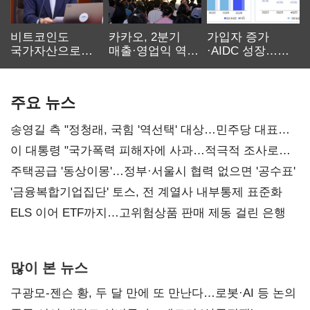
비트코인도
카카오, 2분기
가입자 증가
국가자산으로…'
매출·영업익 역대
·AIDC 성장…
보관·평가·처분'
최대…에이전트
SKT 2분기 성장
기준은 숙제
AI 수익화 관건
본궤도
주요 뉴스
송영길 측 "정청래, 국힘 '역선택' 대상…민주당 대표로
총선 지휘 못해"
이 대통령 "국가폭력 피해자에 사과…적극적 조사로
진실 밝혀야"
주택공급 '동상이몽'…정부·서울시 협력 없으면 '공수표'
'금융복합기업집단' 토스, 전 계열사 내부통제 표준화
ELS 이어 ETF까지…고위험상품 판매 제동 걸린 은행
많이 본 뉴스
구광모-젠슨 황, 두 달 만에 또 만난다…로봇·AI 등 논의