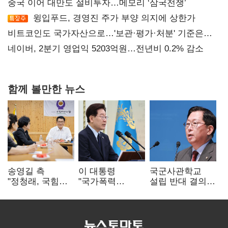
중국 이어 대만도 설비투자…메모리 ‘삼국전쟁’
윙입푸드, 경영진 주가 부양 의지에 상한가
비트코인도 국가자산으로…'보관·평가·처분' 기준은
숙제
네이버, 2분기 영업익 5203억원…전년비 0.2% 감소
함께 볼만한 뉴스
송영길 측
이 대통령
국군사관학교
"정청래, 국힘
"국가폭력
설립 반대 결의안
'역선택' 대상…
피해자에 사과…
발의…유용원
민주당 대표로
적극적 조사로
"정치적 목적
총선 지휘 못해"
진실 밝혀야"
추진 즉각 중단"