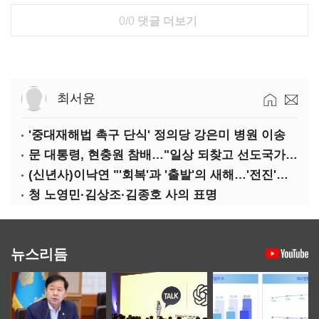
0/0
댓글 더보기
최서윤
'중대재해법 촉구 단식' 정의당 강은미 병원 이송
문 대통령, 현충원 참배…"일상 되찾고 선도국가 도약"
(신년사)이낙연 "'회복'과 '출발'의 새해…'전진'과 '통합' 구현할 것"
청 노영민·김상조·김종호 사의 표명
뉴스리듬