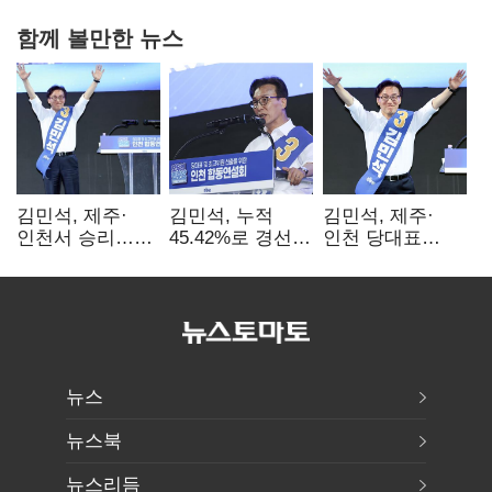
함께 볼만한 뉴스
김민석, 제주·
김민석, 누적
김민석, 제주·
인천서 승리…
45.42%로 경선
인천 당대표
누적 득표율 '1위
1위…정청래와
경선서 '1위'(1보)
탈환'(종합)
격차
0.86%p(2보)
뉴스
뉴스북
뉴스리듬