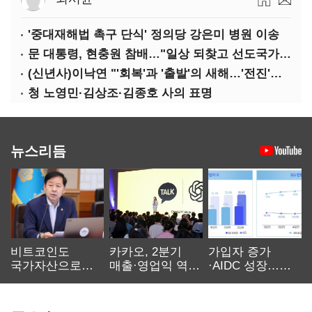
'중대재해법 촉구 단식' 정의당 강은미 병원 이송
문 대통령, 현충원 참배…"일상 되찾고 선도국가 도약"
(신년사)이낙연 "'회복'과 '출발'의 새해…'전진'과 '통합' 구현할 것"
청 노영민·김상조·김종호 사의 표명
뉴스리듬
비트코인도
카카오, 2분기
가입자 증가
국가자산으로…'
매출·영업익 역대
·AIDC 성장…
보관·평가·처분'
최대…에이전트
SKT 2분기 성장
기준은 숙제
AI 수익화 관건
본궤도