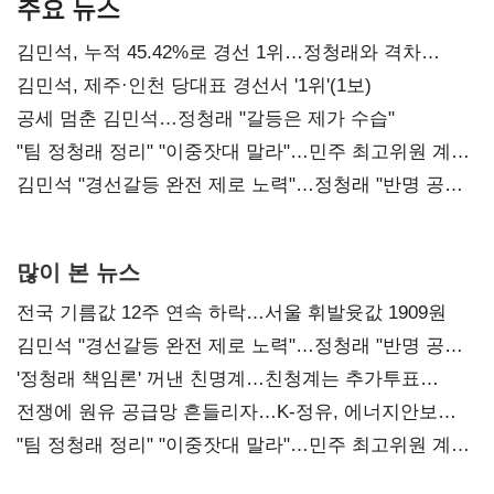
주요 뉴스
김민석, 누적 45.42%로 경선 1위…정청래와 격차
0.86%p(2보)
김민석, 제주·인천 당대표 경선서 '1위'(1보)
공세 멈춘 김민석…정청래 "갈등은 제가 수습"
"팀 정청래 정리" "이중잣대 말라"…민주 최고위원 계파
다툼 격화
김민석 "경선갈등 완전 제로 노력"…정청래 "반명 공세
사과부터"
많이 본 뉴스
전국 기름값 12주 연속 하락…서울 휘발윳값 1909원
김민석 "경선갈등 완전 제로 노력"…정청래 "반명 공세
사과부터"
'정청래 책임론' 꺼낸 친명계…친청계는 추가투표
때리기
전쟁에 원유 공급망 흔들리자…K-정유, 에너지안보
핵심으로 재부상
"팀 정청래 정리" "이중잣대 말라"…민주 최고위원 계파
다툼 격화