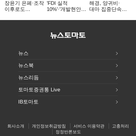
장윤기 은폐·조작
'FDI 실적
해경, 양귀비·
이후로도
10%'·'개발현안
대마 집중단속…
정보유출·
산적'…
4개월 동안
내부비위…경찰
인천경제청장
249명 검거
신뢰는 어디에
구원투수 찾기
뉴스
뉴스북
뉴스리듬
토마토증권통 Live
IB토마토
회사소개
개인정보취급방침
서비스 이용약관
고충처리
정정반론보도