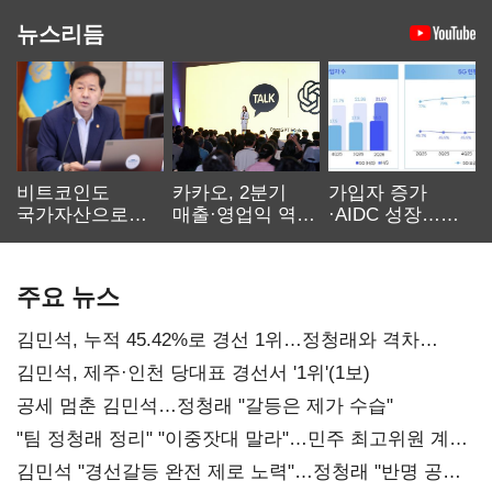
뉴스리듬
비트코인도
카카오, 2분기
가입자 증가
국가자산으로…'
매출·영업익 역대
·AIDC 성장…
보관·평가·처분'
최대…에이전트
SKT 2분기 성장
기준은 숙제
AI 수익화 관건
본궤도
주요 뉴스
김민석, 누적 45.42%로 경선 1위…정청래와 격차
0.86%p(2보)
김민석, 제주·인천 당대표 경선서 '1위'(1보)
공세 멈춘 김민석…정청래 "갈등은 제가 수습"
"팀 정청래 정리" "이중잣대 말라"…민주 최고위원 계파
다툼 격화
김민석 "경선갈등 완전 제로 노력"…정청래 "반명 공세