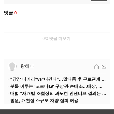
댓글
0
0/0
댓글 더보기
왕해나
"당장 나가라"vs"나간다"…말다툼 후 근로관계 종료는 부당해고
봇물 이루는 '코로나19' 구상권·손배소…배상, 쉽지 않다
대법 "재개발 조합장의 과도한 인센티브 결의는 무효"
법원, 개천절 소규모 차량 집회 허용