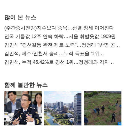
사과부터"
많이 본 뉴스
(주간증시전망)지수보다 종목…선별 장세 이어진다
전국 기름값 12주 연속 하락…서울 휘발윳값 1909원
김민석 "경선갈등 완전 제로 노력"…정청래 "반명 공세
사과부터"
김민석, 제주·인천서 승리…누적 득표율 '1위
탈환'(종합)
김민석, 누적 45.42%로 경선 1위…정청래와 격차
0.86%p(2보)
함께 볼만한 뉴스