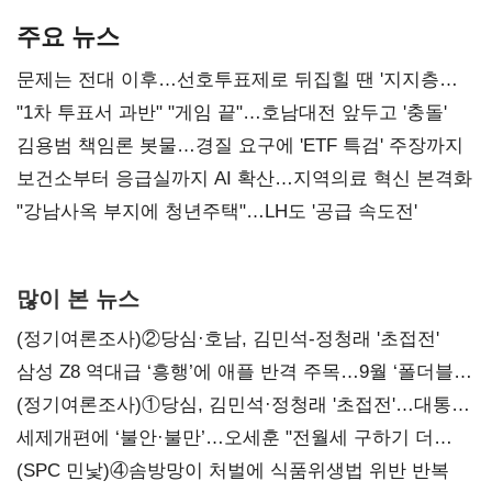
주요 뉴스
문제는 전대 이후…선호투표제로 뒤집힐 땐 '지지층
불복'
"1차 투표서 과반" "게임 끝"…호남대전 앞두고 '충돌'
김용범 책임론 봇물…경질 요구에 'ETF 특검' 주장까지
보건소부터 응급실까지 AI 확산…지역의료 혁신 본격화
"강남사옥 부지에 청년주택"…LH도 '공급 속도전'
많이 본 뉴스
(정기여론조사)②당심·호남, 김민석-정청래 '초접전'
삼성 Z8 역대급 ‘흥행’에 애플 반격 주목…9월 ‘폴더블
대전’
(정기여론조사)①당심, 김민석·정청래 '초접전'…대통령
지지도 '50% 아래로'(종합)
세제개편에 ‘불안·불만’…오세훈 "전월세 구하기 더
힘들어질 것"
(SPC 민낯)④솜방망이 처벌에 식품위생법 위반 반복