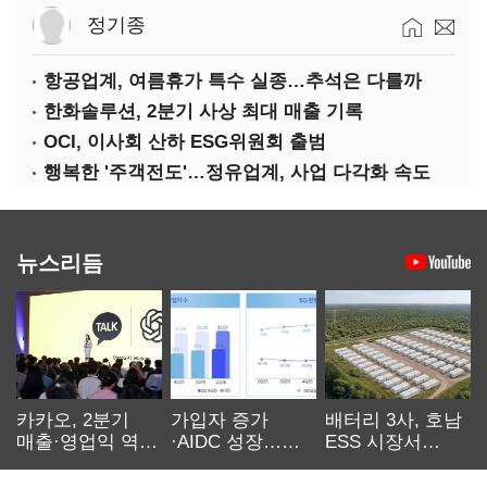
정기종
항공업계, 여름휴가 특수 실종…추석은 다를까
한화솔루션, 2분기 사상 최대 매출 기록
OCI, 이사회 산하 ESG위원회 출범
행복한 '주객전도'…정유업계, 사업 다각화 속도
뉴스리듬
카카오, 2분기
가입자 증가
배터리 3사, 호남
매출·영업익 역대
·AIDC 성장…
ESS 시장서
최대…에이전트
SKT 2분기 성장
‘격돌’
AI 수익화 관건
본궤도