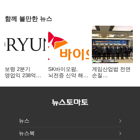
함께 볼만한 뉴스
보령 2분기
SK바이오팜,
게임산업법 전면
영업익 238억…
뇌전증 신약 해외
손질
전년 대비 6.2%↓
흥행 발판…
공감대…"낡은
차세대 신약 개발
규제 걷고
속도
안전장치 촘촘히
해야"
뉴스
뉴스북