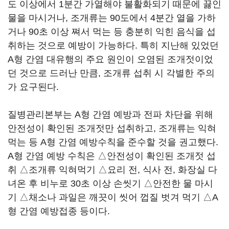
도 이상에서 1분간 가열해야 불활화되기 때문에 끓인
물을 마시거나, 조개류는 90도에서 4분간 열을 가하
거나 90초 이상 쪄서 먹는 등 충분히 익힌 음식을 섭
취하는 것으로 예방이 가능하다. 특히 지난해 있었던
A형 간염 대유행의 주요 원인이 오염된 조개젓이었
던 것으로 드러난 만큼, 조개류 섭취 시 각별한 주의
가 요구된다.
질병관리본부는 A형 간염 예방과 전파 차단을 위해
안전성이 확인된 조개젓만 섭취하고, 조개류는 익혀
먹는 등 A형 간염 예방수칙을 준수할 것을 권고했다.
A형 간염 예방 수칙은 △안전성이 확인된 조개젓 섭
취 △조개류 익혀먹기 △요리 전, 식사 전, 화장실 다
녀온 후 비누로 30초 이상 손씻기 △안전한 물 마시
기 △채소나 과일은 깨끗이 씻어 껍질 벗겨 먹기 △A
형 간염 예방접종 등이다.