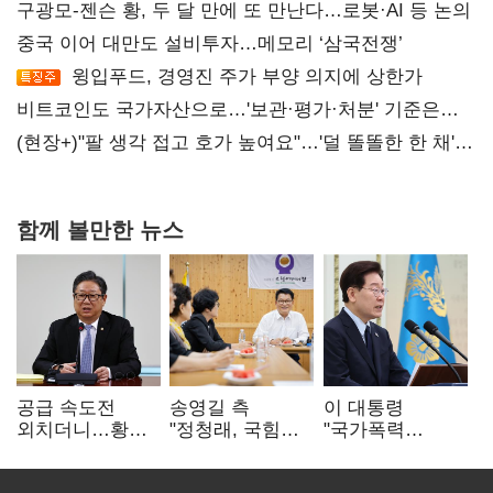
구광모-젠슨 황, 두 달 만에 또 만난다…로봇·AI 등 논의
중국 이어 대만도 설비투자…메모리 ‘삼국전쟁’
윙입푸드, 경영진 주가 부양 의지에 상한가
비트코인도 국가자산으로…'보관·평가·처분' 기준은
숙제
(현장+)"팔 생각 접고 호가 높여요"…'덜 똘똘한 한 채'
20억 키맞추기
함께 볼만한 뉴스
공급 속도전
송영길 측
이 대통령
외치더니…황희,
"정청래, 국힘
"국가폭력
난데없이 '폐버스
'역선택' 대상…
피해자에 사과…
리모델링' 제안
민주당 대표로
적극적 조사로