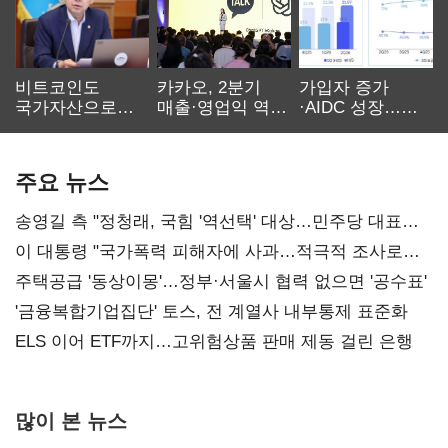
비트코인도
카카오, 2분기
가입자 증가
국가자산으로…'
매출·영업익 역대
·AIDC 성장…
보관·평가·처분'
최대…에이전트
SKT 2분기 성장
기준은 숙제
AI 수익화 관건
본궤도
주요 뉴스
송영길 측 "정청래, 국힘 '역선택' 대상…민주당 대표로
총선 지휘 못해"
이 대통령 "국가폭력 피해자에 사과…적극적 조사로
진실 밝혀야"
주택공급 '동상이몽'…정부·서울시 협력 없으면 '공수표'
'금융복합기업집단' 토스, 전 계열사 내부통제 표준화
ELS 이어 ETF까지…고위험상품 판매 제동 걸린 은행
많이 본 뉴스