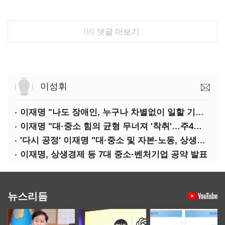
0/0
댓글 더보기
이성휘
이재명 "나도 장애인, 누구나 차별없이 일할 기회 중요"
이재명 "대·중소 힘의 균형 무너져 '착취'…주4일제, 가야할 길"
'다시 공정' 이재명 "대·중소 및 자본·노동, 상생하는 공정한 성장"
이재명, 상생경제 등 7대 중소·벤처기업 공약 발표
뉴스리듬