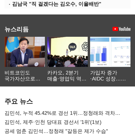
김남국 "직 걸겠다는 김오수, 이율배반"
뉴스리듬
비트코인도
카카오, 2분기
가입자 증가
국가자산으로…'
매출·영업익 역대
·AIDC 성장…
보관·평가·처분'
최대…에이전트
SKT 2분기 성장
기준은 숙제
AI 수익화 관건
본궤도
주요 뉴스
김민석, 누적 45.42%로 경선 1위…정청래와 격차
0.86%p(2보)
김민석, 제주·인천 당대표 경선서 '1위'(1보)
공세 멈춘 김민석…정청래 "갈등은 제가 수습"