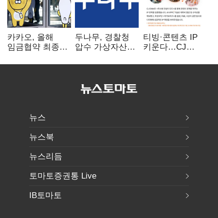
카카오, 올해
두나무, 경찰청
티빙·콘텐츠 IP
임금협약 최종
압수 가상자산
키운다…CJ
타결…연봉 6.3%
보관 맡는다…
ENM, 하반기
인상·격려금
커스터디 사업
글로벌 확장 가속
300만원
최종 낙찰
뉴스
뉴스북
뉴스리듬
토마토증권통 Live
IB토마토