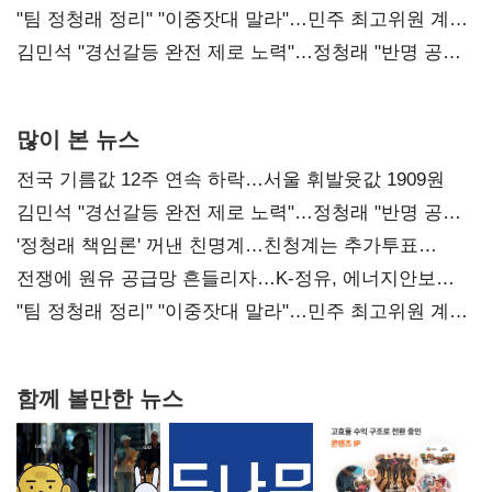
"팀 정청래 정리" "이중잣대 말라"…민주 최고위원 계파
다툼 격화
김민석 "경선갈등 완전 제로 노력"…정청래 "반명 공세
사과부터"
많이 본 뉴스
전국 기름값 12주 연속 하락…서울 휘발윳값 1909원
김민석 "경선갈등 완전 제로 노력"…정청래 "반명 공세
사과부터"
'정청래 책임론' 꺼낸 친명계…친청계는 추가투표
때리기
전쟁에 원유 공급망 흔들리자…K-정유, 에너지안보
핵심으로 재부상
"팀 정청래 정리" "이중잣대 말라"…민주 최고위원 계파
다툼 격화
함께 볼만한 뉴스